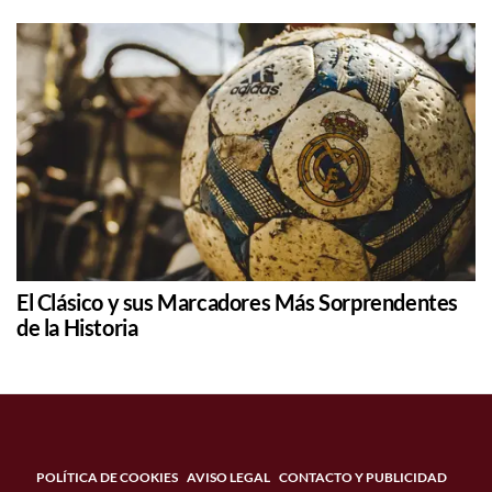
El Clásico y sus Marcadores Más Sorprendentes
de la Historia
POLÍTICA DE COOKIES
AVISO LEGAL
CONTACTO Y PUBLICIDAD