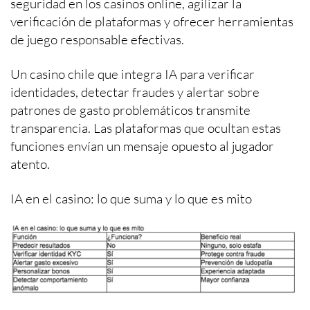
seguridad en los casinos online, agilizar la
verificación de plataformas y ofrecer herramientas
de juego responsable efectivas.
Un casino chile que integra IA para verificar
identidades, detectar fraudes y alertar sobre
patrones de gasto problemáticos transmite
transparencia. Las plataformas que ocultan estas
funciones envían un mensaje opuesto al jugador
atento.
IA en el casino: lo que suma y lo que es mito