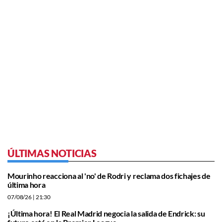
ÚLTIMAS NOTICIAS
Mourinho reacciona al 'no' de Rodri y reclama dos fichajes de
última hora
07/08/26
| 21:30
¡Última hora! El Real Madrid negocia la salida de Endrick: su