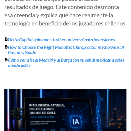
resultados de juego. Este contenido desmonta
esa creencia y explica qué hace realmente la
tecnología en beneficio de los jugadores chilenos.
Delta Capital opiniones: bróker universal para inversiones
How to Choose the Right Pediatric Chiropractor in Knoxville: A
Parent´s Guide
Cómo ver a Real Madrid y al Barça con tu señal mexicana estés
donde estés