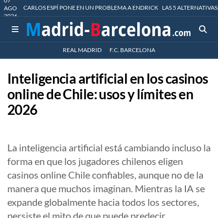
07
CARLOS ESPÍ PONE EN UN PROBLEMA A ENDRICK
LAS 5 ALTERNATIVAS
AGO
2026
REAL MADRID
F.C. BARCELONA
Inteligencia artificial en los casinos
online de Chile: usos y límites en
2026
La inteligencia artificial está cambiando incluso la
forma en que los jugadores chilenos eligen
casinos online Chile confiables, aunque no de la
manera que muchos imaginan. Mientras la IA se
expande globalmente hacia todos los sectores,
persiste el mito de que puede predecir