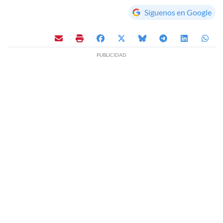
Síguenos en Google