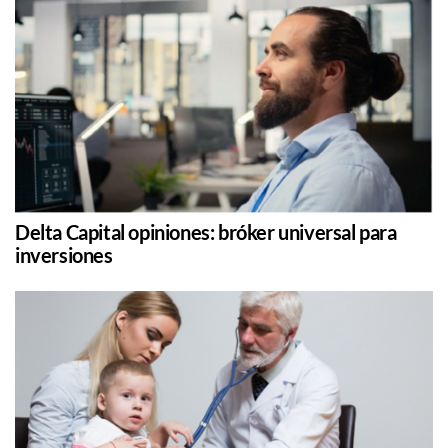
Delta Capital opiniones: bróker universal para
inversiones