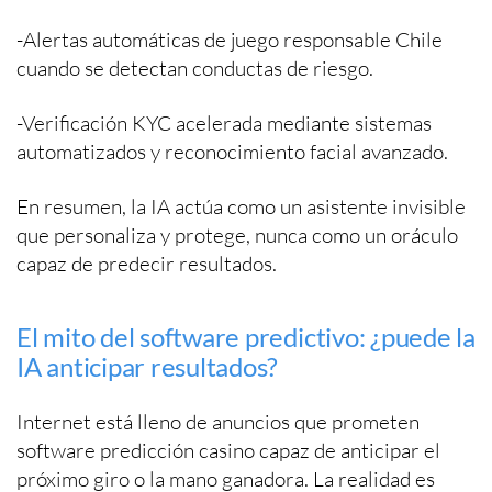
-Alertas automáticas de juego responsable Chile
cuando se detectan conductas de riesgo.
-Verificación KYC acelerada mediante sistemas
automatizados y reconocimiento facial avanzado.
En resumen, la IA actúa como un asistente invisible
que personaliza y protege, nunca como un oráculo
capaz de predecir resultados.
El mito del software predictivo: ¿puede la
IA anticipar resultados?
Internet está lleno de anuncios que prometen
software predicción casino capaz de anticipar el
próximo giro o la mano ganadora. La realidad es