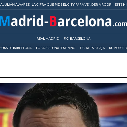
 A JULIÁN ÁLVAREZ
LA CIFRA QUE PIDE EL CITY PARA VENDER A RODRI
ESTE H
REAL MADRID
F.C. BARCELONA
IONS FC BARCELONA
FC BARCELONA FEMENINO
FICHAJES BARÇA
RUMORES B