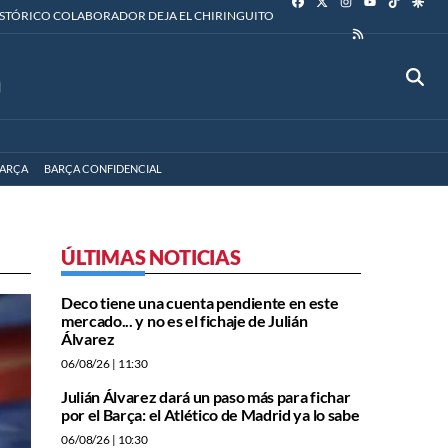
YOUTUBE
ISTÓRICO COLABORADOR DEJA EL CHIRINGUITO
RSS
ARÇA
BARÇA CONFIDENCIAL
ÚLTIMAS NOTICIAS
Deco tiene una cuenta pendiente en este
mercado... y no es el fichaje de Julián
Álvarez
06/08/26
| 11:30
Julián Álvarez dará un paso más para fichar
por el Barça: el Atlético de Madrid ya lo sabe
06/08/26
| 10:30