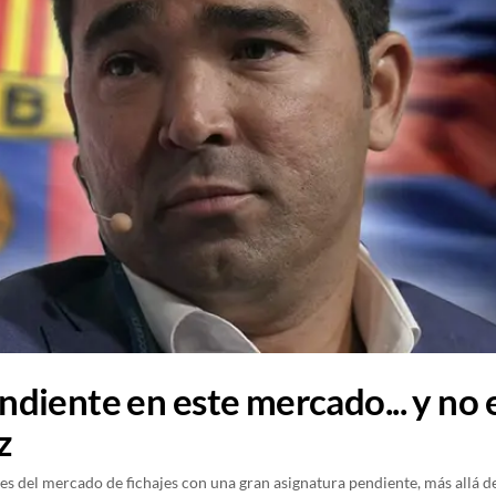
diente en este mercado... y no 
z
es del mercado de fichajes con una gran asignatura pendiente, más allá de