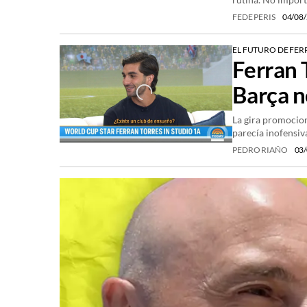
FEDE PERIS
04/08
EL FUTURO DE FE
Ferran T
Barça n
La gira promocion
parecía inofensiv
PEDRO RIAÑO
03/