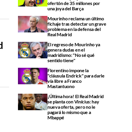
ofertón de 35 millones por
una joya del Barça
Mourinho reclama un último
fichaje tras detectar un grave
problema en la defensa del
Real Madrid
d
El regreso de Mourinho ya
genera dudas en el
madridismo: "No sé qué
sentido tiene"
Florentino impone la
"cláusula Endrick" para darle
vía libre a Franco
Mastantuono
¡Última hora! El Real Madrid
se planta con Vinícius: hay
nueva oferta, pero no le
pagará lo mismo que a
Mbappé