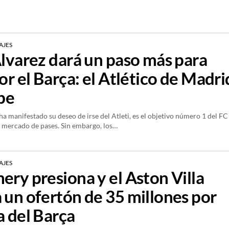
AJES
Álvarez dará un paso más para
or el Barça: el Atlético de Madri
abe
ha manifestado su deseo de irse del Atleti, es el objetivo número 1 del FC
 mercado de pases. Sin embargo, los…
AJES
ery presiona y el Aston Villa
 un ofertón de 35 millones por
a del Barça