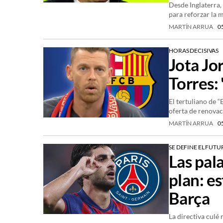
Desde Inglaterra,
para reforzar la 
MARTÍN ARRUA
0
HORAS DECISIVAS
Jota Jo
Torres:
El tertuliano de 
oferta de renovac
MARTÍN ARRUA
0
SE DEFINE EL FUT
Las pal
plan: es
Barça
La directiva culé 