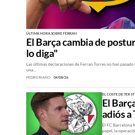
ÚLTIMA HORA SOBRE FERRAN
El Barça cambia de postura
lo diga"
Las últimas declaraciones de Ferran Torres no han pasado 
una…
PEDRO RIAÑO
04/08/26
EL COSTE DE TER S
El Barç
adiós a 
El FC Barcelona h
papel, la operaci