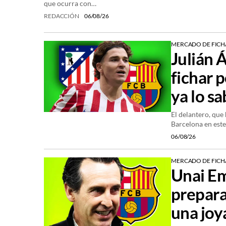
que ocurra con…
REDACCIÓN
06/08/26
MERCADO DE FICH
Julián 
fichar p
ya lo s
El delantero, que 
Barcelona en este
06/08/26
MERCADO DE FICH
Unai Em
prepara
una joy