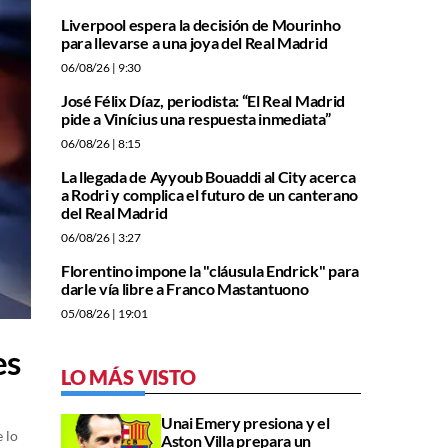
Liverpool espera la decisión de Mourinho
para llevarse a una joya del Real Madrid
06/08/26
| 9:30
José Félix Díaz, periodista: “El Real Madrid
pide a Vinícius una respuesta inmediata”
06/08/26
| 8:15
La llegada de Ayyoub Bouaddi al City acerca
a Rodri y complica el futuro de un canterano
del Real Madrid
06/08/26
| 3:27
Florentino impone la "cláusula Endrick" para
darle vía libre a Franco Mastantuono
05/08/26
| 19:01
es
LO MÁS VISTO
Unai Emery presiona y el
 lo
Aston Villa prepara un