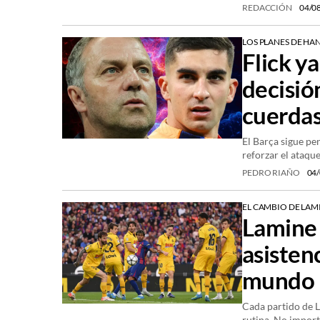
REDACCIÓN
04/0
LOS PLANES DE HAN
Flick ya
decisió
cuerda
El Barça sigue pe
reforzar el ataqu
PEDRO RIAÑO
04/
EL CAMBIO DE LAM
Lamine 
asisten
mundo
Cada partido de L
rutina. No importa