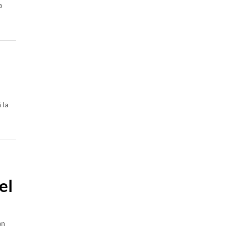
a
 la
el
an