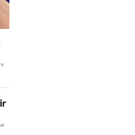
e
ra
ir
 el