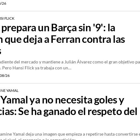
8/26
SI FLICK
 prepara un Barça sin '9': la
n que deja a Ferran contra las
s
ndiente del mercado y mantiene a Julián Álvarez como el gran objetivo p
e. Pero Hansi Flick ya trabaja con un…
08/26
INE YAMAL
Yamal ya no necesita goles y
cias: Se ha ganado el respeto del
amine Yamal deja una imagen que empieza a repetirse hasta convertirse 
 el rival, el escenario o la competición:…