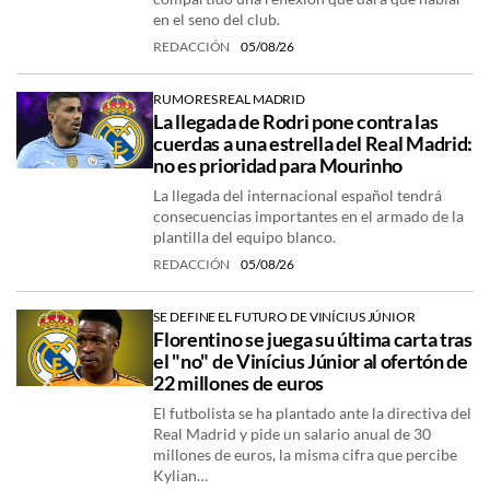
en el seno del club.
REDACCIÓN
05/08/26
RUMORES REAL MADRID
La llegada de Rodri pone contra las
cuerdas a una estrella del Real Madrid:
no es prioridad para Mourinho
La llegada del internacional español tendrá
consecuencias importantes en el armado de la
plantilla del equipo blanco.
REDACCIÓN
05/08/26
SE DEFINE EL FUTURO DE VINÍCIUS JÚNIOR
Florentino se juega su última carta tras
el "no" de Vinícius Júnior al ofertón de
22 millones de euros
El futbolista se ha plantado ante la directiva del
Real Madrid y pide un salario anual de 30
millones de euros, la misma cifra que percibe
Kylian…