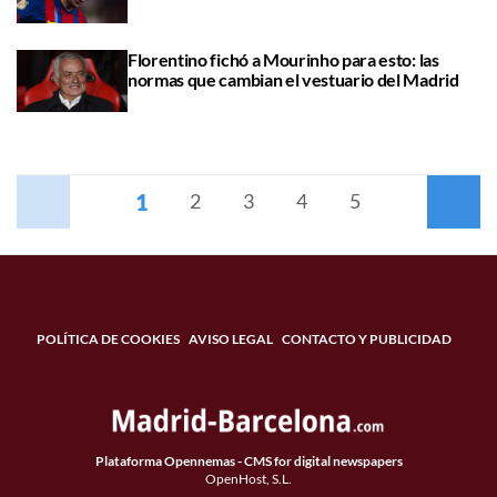
Florentino fichó a Mourinho para esto: las
normas que cambian el vestuario del Madrid
1
Anterior
2
3
4
5
Siguiente
POLÍTICA DE COOKIES
AVISO LEGAL
CONTACTO Y PUBLICIDAD
Plataforma Opennemas - CMS for digital newspapers
OpenHost, S.L.