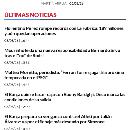
MARTÍN ARRUA
05/08/26
ÚLTIMAS NOTICIAS
Florentino Pérez rompe récords con La Fábrica: 189 millones
y aún quedan operaciones
08/08/26
| 16:44
Mourinho le da una nueva responsabilidad a Bernardo Silva
tras el "no" de Rodri
08/08/26
| 15:31
Matteo Moretto, periodista: “Ferran Torres jugará la próxima
temporada en el PSG”
08/08/26
| 14:45
El Barça quiere hacer caja con Roony Bardghji: Deco marca las
condiciones de su salida
08/08/26
| 12:00
El Barça prepara su venganza contra el Atleti por Julián
Álvarez: va por el fichaje más deseado por Simeone
08/08/26
| 10:30