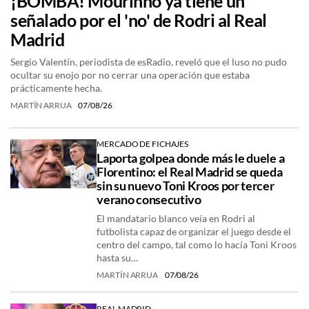
¡BOMBA! Mourinho ya tiene un
señalado por el 'no' de Rodri al Real
Madrid
Sergio Valentín, periodista de esRadio, reveló que el luso no pudo
ocultar su enojo por no cerrar una operación que estaba
prácticamente hecha.
MARTÍN ARRUA
07/08/26
MERCADO DE FICHAJES
Laporta golpea donde más le duele a
Florentino: el Real Madrid se queda
sin su nuevo Toni Kroos por tercer
verano consecutivo
El mandatario blanco veía en Rodri al
futbolista capaz de organizar el juego desde el
centro del campo, tal como lo hacía Toni Kroos
hasta su…
MARTÍN ARRUA
07/08/26
REAL MADRID