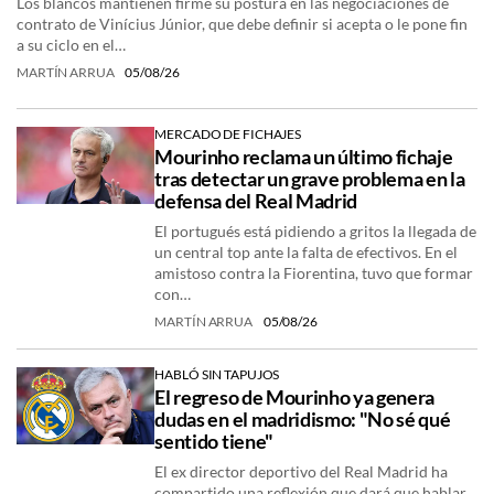
Los blancos mantienen firme su postura en las negociaciones de
contrato de Vinícius Júnior, que debe definir si acepta o le pone fin
a su ciclo en el…
MARTÍN ARRUA
05/08/26
MERCADO DE FICHAJES
Mourinho reclama un último fichaje
tras detectar un grave problema en la
defensa del Real Madrid
El portugués está pidiendo a gritos la llegada de
un central top ante la falta de efectivos. En el
amistoso contra la Fiorentina, tuvo que formar
con…
MARTÍN ARRUA
05/08/26
HABLÓ SIN TAPUJOS
El regreso de Mourinho ya genera
dudas en el madridismo: "No sé qué
sentido tiene"
El ex director deportivo del Real Madrid ha
compartido una reflexión que dará que hablar