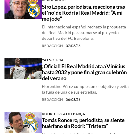
Siro López, periodista, reacciona tras
el 'no' de Rodri al Real Madrid: “A mí
me jode”
El internacional español rechazó la propuesta
del Real Madrid para sumarse al proyecto
deportivo del FC Barcelona.
REDACCIÓN
07/08/26
YA ES OFICIAL
¡Oficial! El Real Madrid ata a Vinícius
hasta 2032 y pone fin al gran culebrón
del verano
Florentino Pérez cumple con el objetivo y evita
la fuga de una de sus estrellas.
REDACCIÓN
06/08/26
RODRI CERCA DEL BARÇA
Tomás Roncero, periodista, se siente
huérfano sin Rodri: “Tristeza”