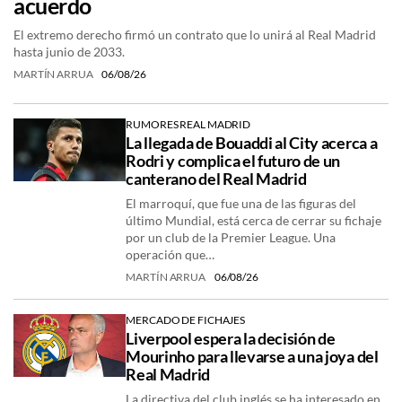
acuerdo
El extremo derecho firmó un contrato que lo unirá al Real Madrid
hasta junio de 2033.
MARTÍN ARRUA
06/08/26
RUMORES REAL MADRID
La llegada de Bouaddi al City acerca a
Rodri y complica el futuro de un
canterano del Real Madrid
El marroquí, que fue una de las figuras del
último Mundial, está cerca de cerrar su fichaje
por un club de la Premier League. Una
operación que…
MARTÍN ARRUA
06/08/26
MERCADO DE FICHAJES
Liverpool espera la decisión de
Mourinho para llevarse a una joya del
Real Madrid
La directiva del club inglés se ha interesado en