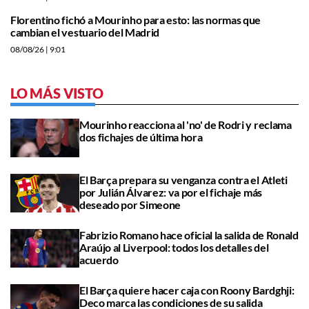
Florentino fichó a Mourinho para esto: las normas que
cambian el vestuario del Madrid
08/08/26
| 9:01
LO MÁS VISTO
Mourinho reacciona al 'no' de Rodri y reclama
dos fichajes de última hora
El Barça prepara su venganza contra el Atleti
por Julián Álvarez: va por el fichaje más
deseado por Simeone
Fabrizio Romano hace oficial la salida de Ronald
Araújo al Liverpool: todos los detalles del
acuerdo
El Barça quiere hacer caja con Roony Bardghji:
Deco marca las condiciones de su salida