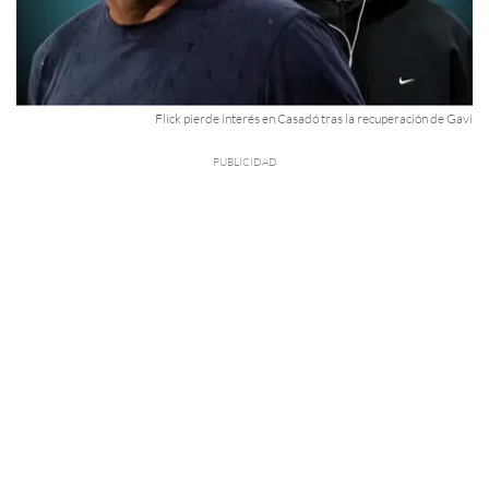
Flick pierde interés en Casadó tras la recuperación de Gavi