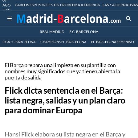
07
CARLOS ESPÍ PONE EN UN PROBLEMA A ENDRICK
LAS 5 ALTERNATIVAS
AGO
2026
REAL MADRID
F.C. BARCELONA
LIGA FC BARCELONA
CHAMPIONS FC BARCELONA
FC BARCELONA FEMENINO
El Barça prepara una limpieza en su plantilla con
nombres muy significados que ya tienen abierta la
puerta de salida
Flick dicta sentencia en el Barça:
lista negra, salidas y un plan claro
para dominar Europa
Hansi Flick elabora su lista negra en el Barça y