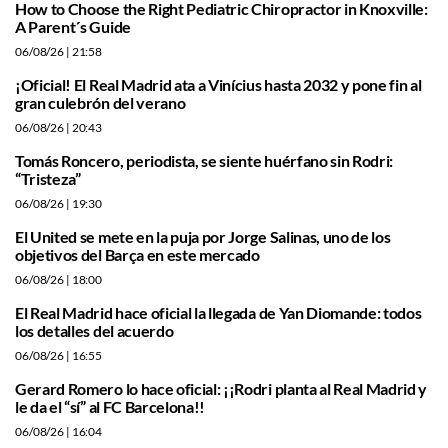
How to Choose the Right Pediatric Chiropractor in Knoxville:
A Parent´s Guide
06/08/26
| 21:58
¡Oficial! El Real Madrid ata a Vinícius hasta 2032 y pone fin al
gran culebrón del verano
06/08/26
| 20:43
Tomás Roncero, periodista, se siente huérfano sin Rodri:
“Tristeza”
06/08/26
| 19:30
El United se mete en la puja por Jorge Salinas, uno de los
objetivos del Barça en este mercado
06/08/26
| 18:00
El Real Madrid hace oficial la llegada de Yan Diomande: todos
los detalles del acuerdo
06/08/26
| 16:55
Gerard Romero lo hace oficial: ¡¡Rodri planta al Real Madrid y
le da el “sí” al FC Barcelona!!
06/08/26
| 16:04