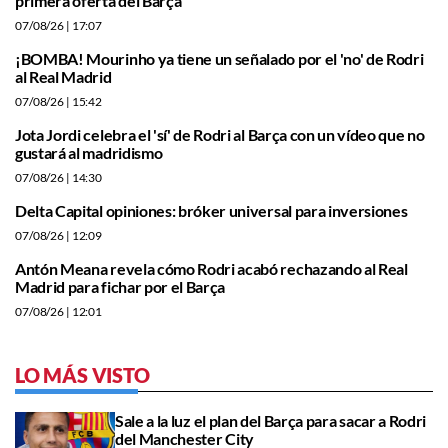
primera oferta del Barça
07/08/26
| 17:07
¡BOMBA! Mourinho ya tiene un señalado por el 'no' de Rodri
al Real Madrid
07/08/26
| 15:42
Jota Jordi celebra el 'sí' de Rodri al Barça con un vídeo que no
gustará al madridismo
07/08/26
| 14:30
Delta Capital opiniones: bróker universal para inversiones
07/08/26
| 12:09
Antón Meana revela cómo Rodri acabó rechazando al Real
Madrid para fichar por el Barça
07/08/26
| 12:01
LO MÁS VISTO
Sale a la luz el plan del Barça para sacar a Rodri
del Manchester City