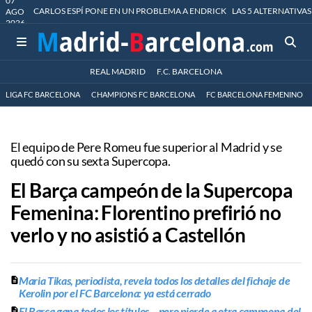
07
CARLOS ESPÍ PONE EN UN PROBLEMA A ENDRICK
LAS 5 ALTERNATIVAS
AGO
2026
REAL MADRID
F.C. BARCELONA
LIGA FC BARCELONA
CHAMPIONS FC BARCELONA
FC BARCELONA FEMENINO
El equipo de Pere Romeu fue superior al Madrid y se
quedó con su sexta Supercopa.
El Barça campeón de la Supercopa
Femenina: Florentino prefirió no
verlo y no asistió a Castellón
Maria Tikas, periodista, revela todos los detalles del fichaje de
Kerolin por el FC Barcelona: ya está cerrado
El Barça gana todos los títulos... pero pierde a otra campeona del