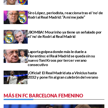
Siro López, periodista, reacciona tras el 'no' de
Rodri al Real Madrid: “A mí me jode”
¡BOMBA! Mourinho ya tiene un señalado por
el 'no' de Rodri al Real Madrid
Laporta golpea donde más le duele a
Florentino: el Real Madrid se queda sin su
nuevo Toni Kroos por tercer verano
consecutivo
¡Oficial! El Real Madrid ata a Vinícius hasta
2032 y pone fin al gran culebrón del verano
MÁS EN FC BARCELONA FEMENINO