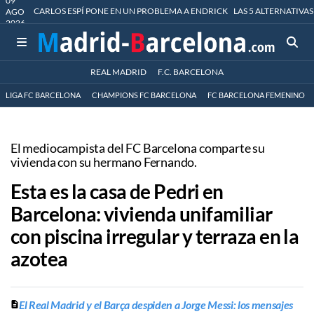
09
CARLOS ESPÍ PONE EN UN PROBLEMA A ENDRICK
LAS 5 ALTERNATIVAS
AGO
2026
REAL MADRID
F.C. BARCELONA
LIGA FC BARCELONA
CHAMPIONS FC BARCELONA
FC BARCELONA FEMENINO
El mediocampista del FC Barcelona comparte su
vivienda con su hermano Fernando.
Esta es la casa de Pedri en
Barcelona: vivienda unifamiliar
con piscina irregular y terraza en la
azotea
El Real Madrid y el Barça despiden a Jorge Messi: los mensajes