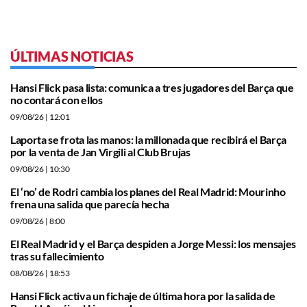
ÚLTIMAS NOTICIAS
Hansi Flick pasa lista: comunica a tres jugadores del Barça que
no contará con ellos
09/08/26
| 12:01
Laporta se frota las manos: la millonada que recibirá el Barça
por la venta de Jan Virgili al Club Brujas
09/08/26
| 10:30
El ‘no’ de Rodri cambia los planes del Real Madrid: Mourinho
frena una salida que parecía hecha
09/08/26
| 8:00
El Real Madrid y el Barça despiden a Jorge Messi: los mensajes
tras su fallecimiento
08/08/26
| 18:53
Hansi Flick activa un fichaje de última hora por la salida de