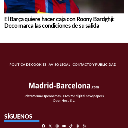
El Barça quiere hacer caja con Roony Bardghji:
Deco marca las condiciones de su salida
POLÍTICA DE COOKIES
AVISO LEGAL
CONTACTO Y PUBLICIDAD
Plataforma Opennemas - CMS for digital newspapers
OpenHost, S.L.
SÍGUENOS
Facebook
X
Instagram
TikTok
Google Discover
RSS