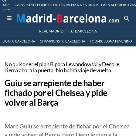
09
CARLOS ESPÍ PONE EN UN PROBLEMA A ENDRICK
LAS 5 ALTERNATIVAS
AGO
2026
REAL MADRID
F.C. BARCELONA
LIGA FC BARCELONA
CHAMPIONS FC BARCELONA
FC BARCELONA FEMENINO
No quiso ser el plan B para Lewandowski y Deco le
cierra ahora la puerta: No habrá viaje de vuelta
Guiu se arrepiente de haber
fichado por el Chelsea y pide
volver al Barça
Marc Guiu se arrepiente de fichar por el Chelsea
y pide volver al Barça, pero Deco le cierra la