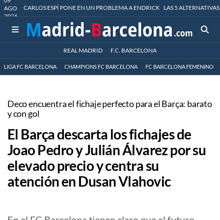
09
CARLOS ESPÍ PONE EN UN PROBLEMA A ENDRICK
LAS 5 ALTERNATIVAS
AGO
2026
REAL MADRID
F.C. BARCELONA
LIGA FC BARCELONA
CHAMPIONS FC BARCELONA
FC BARCELONA FEMENINO
Deco encuentra el fichaje perfecto para el Barça: barato
y con gol
El Barça descarta los fichajes de
Joao Pedro y Julián Álvarez por su
elevado precio y centra su
atención en Dusan Vlahovic
En el FC Barcelona tienen claro que el futuro