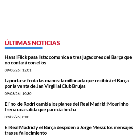
ÚLTIMAS NOTICIAS
Hansi Flick pasa lista: comunica a tres jugadores del Barça que
no contará con ellos
09/08/26
| 12:01
Laporta se frota las manos: la millonada que recibirá el Barça
por la venta de Jan Virgili al Club Brujas
09/08/26
| 10:30
El ‘no’ de Rodri cambia los planes del Real Madrid: Mourinho
frena una salida que parecía hecha
09/08/26
| 8:00
El Real Madrid y el Barça despiden a Jorge Messi: los mensajes
tras su fallecimiento