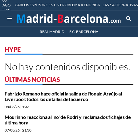
08
CARLOS ESPÍ PONE EN UN PROBLEMA A ENDRICK
LAS 5 ALTERNATIVAS
AGO
2026
REAL MADRID
F.C. BARCELONA
HYPE
No hay contenidos disponibles.
ÚLTIMAS NOTICIAS
Fabrizio Romano hace oficial la salida de Ronald Araújo al
Liverpool: todos los detalles del acuerdo
08/08/26
| 1:33
Mourinho reacciona al 'no' de Rodri y reclama dos fichajes de
última hora
07/08/26
| 21:30