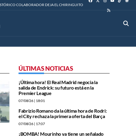
YOUTUBE
ISTÓRICO COLABORADOR DEJA EL CHIRINGUITO
RSS
ÚLTIMAS NOTICIAS
¡Última hora! El Real Madrid negocia la
salida de Endrick: su futuro está en la
Premier League
07/08/26
| 18:01
Fabrizio Romano da la última hora de Rodri:
el City rechaza la primera oferta del Barça
07/08/26
| 17:07
¡BOMBA! Mourinho ya tiene un señalado