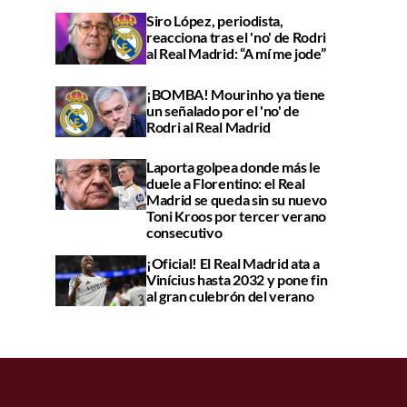
Siro López, periodista,
reacciona tras el 'no' de Rodri
al Real Madrid: “A mí me jode”
¡BOMBA! Mourinho ya tiene
un señalado por el 'no' de
Rodri al Real Madrid
Laporta golpea donde más le
duele a Florentino: el Real
Madrid se queda sin su nuevo
Toni Kroos por tercer verano
consecutivo
¡Oficial! El Real Madrid ata a
Vinícius hasta 2032 y pone fin
al gran culebrón del verano