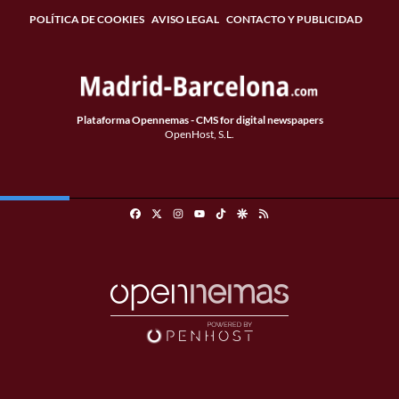
POLÍTICA DE COOKIES
AVISO LEGAL
CONTACTO Y PUBLICIDAD
Plataforma Opennemas - CMS for digital newspapers
OpenHost, S.L.
Facebook
X
Instagram
TikTok
Google Discover
RSS
Youtube