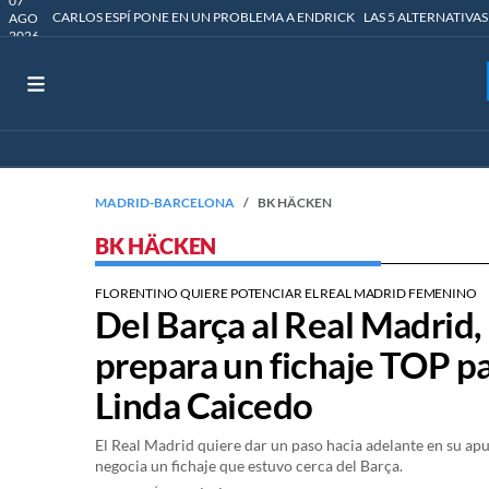
07
CARLOS ESPÍ PONE EN UN PROBLEMA A ENDRICK
LAS 5 ALTERNATIVAS
AGO
2026
MADRID-BARCELONA
BK HÄCKEN
BK HÄCKEN
FLORENTINO QUIERE POTENCIAR EL REAL MADRID FEMENINO
Del Barça al Real Madrid,
prepara un fichaje TOP p
Linda Caicedo
El Real Madrid quiere dar un paso hacia adelante en su ap
negocia un fichaje que estuvo cerca del Barça.