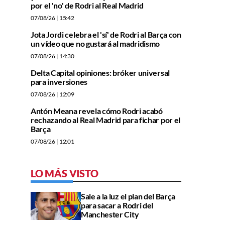
por el 'no' de Rodri al Real Madrid
07/08/26
| 15:42
Jota Jordi celebra el 'sí' de Rodri al Barça con
un vídeo que no gustará al madridismo
07/08/26
| 14:30
Delta Capital opiniones: bróker universal
para inversiones
07/08/26
| 12:09
Antón Meana revela cómo Rodri acabó
rechazando al Real Madrid para fichar por el
Barça
07/08/26
| 12:01
LO MÁS VISTO
Sale a la luz el plan del Barça
para sacar a Rodri del
Manchester City