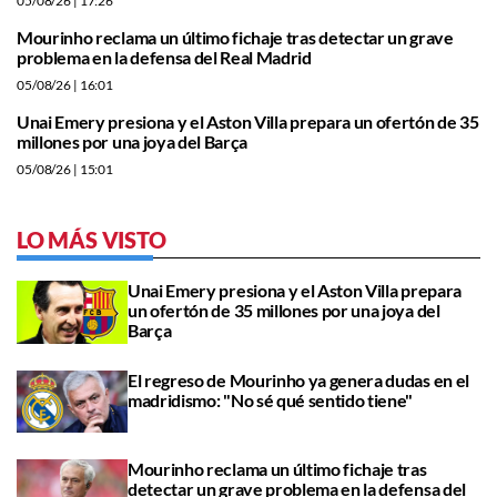
05/08/26
| 17:26
Mourinho reclama un último fichaje tras detectar un grave
problema en la defensa del Real Madrid
05/08/26
| 16:01
Unai Emery presiona y el Aston Villa prepara un ofertón de 35
millones por una joya del Barça
05/08/26
| 15:01
LO MÁS VISTO
Unai Emery presiona y el Aston Villa prepara
un ofertón de 35 millones por una joya del
Barça
El regreso de Mourinho ya genera dudas en el
madridismo: "No sé qué sentido tiene"
Mourinho reclama un último fichaje tras
detectar un grave problema en la defensa del