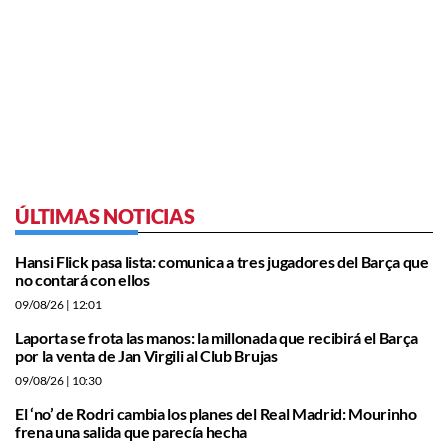
ÚLTIMAS NOTICIAS
Hansi Flick pasa lista: comunica a tres jugadores del Barça que
no contará con ellos
09/08/26
| 12:01
Laporta se frota las manos: la millonada que recibirá el Barça
por la venta de Jan Virgili al Club Brujas
09/08/26
| 10:30
El ‘no’ de Rodri cambia los planes del Real Madrid: Mourinho
frena una salida que parecía hecha