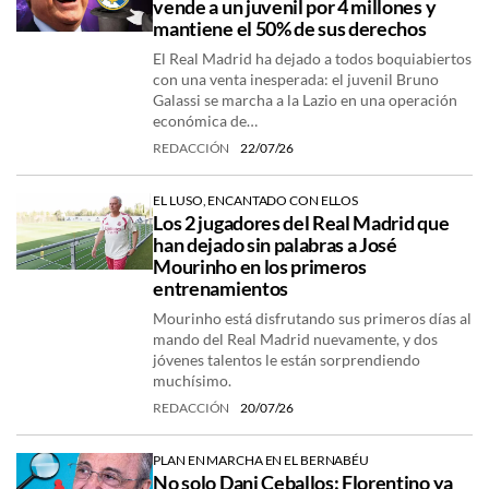
vende a un juvenil por 4 millones y
mantiene el 50% de sus derechos
El Real Madrid ha dejado a todos boquiabiertos
con una venta inesperada: el juvenil Bruno
Galassi se marcha a la Lazio en una operación
económica de…
REDACCIÓN
22/07/26
EL LUSO, ENCANTADO CON ELLOS
Los 2 jugadores del Real Madrid que
han dejado sin palabras a José
Mourinho en los primeros
entrenamientos
Mourinho está disfrutando sus primeros días al
mando del Real Madrid nuevamente, y dos
jóvenes talentos le están sorprendiendo
muchísimo.
REDACCIÓN
20/07/26
PLAN EN MARCHA EN EL BERNABÉU
No solo Dani Ceballos: Florentino ya