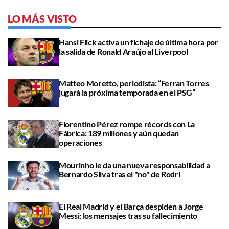
LO MÁS VISTO
Hansi Flick activa un fichaje de última hora por
la salida de Ronald Araújo al Liverpool
Matteo Moretto, periodista: “Ferran Torres
jugará la próxima temporada en el PSG”
Florentino Pérez rompe récords con La
Fábrica: 189 millones y aún quedan
operaciones
Mourinho le da una nueva responsabilidad a
Bernardo Silva tras el "no" de Rodri
El Real Madrid y el Barça despiden a Jorge
Messi: los mensajes tras su fallecimiento