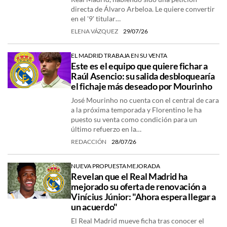
directa de Álvaro Arbeloa. Le quiere convertir
en el '9' titular…
ELENA VÁZQUEZ
29/07/26
EL MADRID TRABAJA EN SU VENTA
Este es el equipo que quiere fichar a
Raúl Asencio: su salida desbloquearía
el fichaje más deseado por Mourinho
José Mourinho no cuenta con el central de cara
a la próxima temporada y Florentino le ha
puesto su venta como condición para un
último refuerzo en la…
REDACCIÓN
28/07/26
NUEVA PROPUESTA MEJORADA
Revelan que el Real Madrid ha
mejorado su oferta de renovación a
Vinícius Júnior: "Ahora espera llegar a
un acuerdo"
El Real Madrid mueve ficha tras conocer el