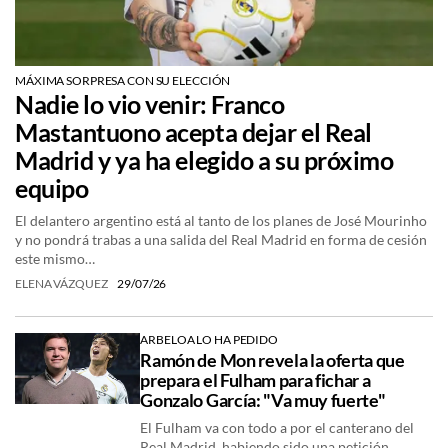
MÁXIMA SORPRESA CON SU ELECCIÓN
Nadie lo vio venir: Franco
Mastantuono acepta dejar el Real
Madrid y ya ha elegido a su próximo
equipo
El delantero argentino está al tanto de los planes de José Mourinho
y no pondrá trabas a una salida del Real Madrid en forma de cesión
este mismo…
ELENA VÁZQUEZ
29/07/26
ARBELOA LO HA PEDIDO
Ramón de Mon revela la oferta que
prepara el Fulham para fichar a
Gonzalo García: "Va muy fuerte"
El Fulham va con todo a por el canterano del
Real Madrid, habiendo sido una petición