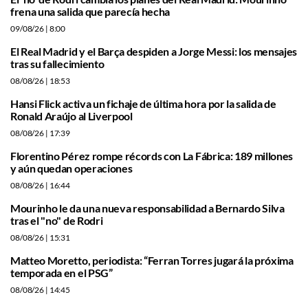
frena una salida que parecía hecha
09/08/26
| 8:00
El Real Madrid y el Barça despiden a Jorge Messi: los mensajes
tras su fallecimiento
08/08/26
| 18:53
Hansi Flick activa un fichaje de última hora por la salida de
Ronald Araújo al Liverpool
08/08/26
| 17:39
Florentino Pérez rompe récords con La Fábrica: 189 millones
y aún quedan operaciones
08/08/26
| 16:44
Mourinho le da una nueva responsabilidad a Bernardo Silva
tras el "no" de Rodri
08/08/26
| 15:31
Matteo Moretto, periodista: “Ferran Torres jugará la próxima
temporada en el PSG”
08/08/26
| 14:45