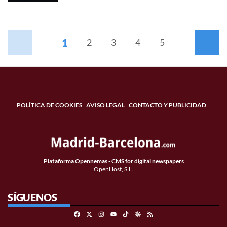
1
Anterior
2
3
4
5
Siguiente
POLÍTICA DE COOKIES
AVISO LEGAL
CONTACTO Y PUBLICIDAD
Plataforma Opennemas - CMS for digital newspapers
OpenHost, S.L.
SÍGUENOS
Facebook
X
Instagram
TikTok
Google Discover
RSS
Youtube