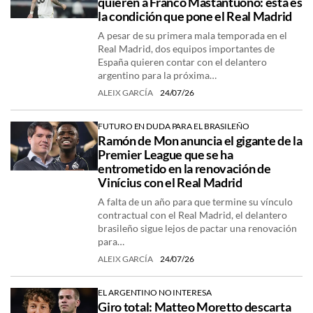
quieren a Franco Mastantuono: esta es
la condición que pone el Real Madrid
A pesar de su primera mala temporada en el
Real Madrid, dos equipos importantes de
España quieren contar con el delantero
argentino para la próxima…
ALEIX GARCÍA
24/07/26
FUTURO EN DUDA PARA EL BRASILEÑO
Ramón de Mon anuncia el gigante de la
Premier League que se ha
entrometido en la renovación de
Vinícius con el Real Madrid
A falta de un año para que termine su vínculo
contractual con el Real Madrid, el delantero
brasileño sigue lejos de pactar una renovación
para…
ALEIX GARCÍA
24/07/26
EL ARGENTINO NO INTERESA
Giro total: Matteo Moretto descarta