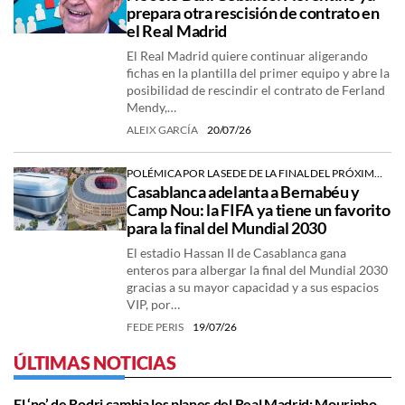
prepara otra rescisión de contrato en
el Real Madrid
El Real Madrid quiere continuar aligerando
fichas en la plantilla del primer equipo y abre la
posibilidad de rescindir el contrato de Ferland
Mendy,…
ALEIX GARCÍA
20/07/26
POLÉMICA POR LA SEDE DE LA FINAL DEL PRÓXIMO MUNDIAL
Casablanca adelanta a Bernabéu y
Camp Nou: la FIFA ya tiene un favorito
para la final del Mundial 2030
El estadio Hassan II de Casablanca gana
enteros para albergar la final del Mundial 2030
gracias a su mayor capacidad y a sus espacios
VIP, por…
FEDE PERIS
19/07/26
ÚLTIMAS NOTICIAS
El ‘no’ de Rodri cambia los planes del Real Madrid: Mourinho