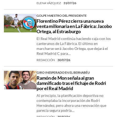
ELENA VÁZQUEZ
31/07/26
GOLPE MAESTRO DEL PRESIDENTE
Florentino Pérez cierra una nueva
venta millonaria en La Fábrica: Jacobo
Ortega, al Estrasburgo
El Real Madrid continúa haciendo caja con los
canteranos de La Fábrica. El último en
marcharse será Jacobo Ortega, que dejará el
Real Madrid C para…
REDACCIÓN
30/07/26
GIRO INESPERADO EN EL BERNABÉU
Ramón de Mon señala al gran
damnificado tras el fichaje de Rodri
por el Real Madrid
Al principio, la planificación deportiva no
contemplaba la incorporación de Rodri
Hernández, pero ahora una renovación que
parecía segura podría…
REDACCIÓN
30/07/26