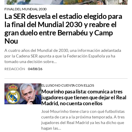
FINAL DEL MUNDIAL 2030
La SER desvela el estadio elegido para
la final del Mundial 2030 y reabre el
gran duelo entre Bernabéu y Camp
Nou
A cuatro años del Mundial de 2030, una información adelantada
por la Cadena SER apunta a que la Federación Española ya ha
tomado una decisión sobre…
REDACCIÓN
04/08/26
EL LUSO NO CUENTA CON ELLOS
Mourinho pasa lista: comunica a tres
jugadores que tienen que dejar el Real
Madrid, no cuenta con ellos
José Mourinho tiene claro con qué futbolistas
cuenta de cara a la próxima temporada. A tres
jugadores del Real Madrid ya les ha dicho que
hagan las…