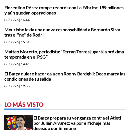
Florentino Pérez rompe récords con La Fábrica: 189 millones
y aún quedan operaciones
08/08/26
| 16:44
Mourinho le da una nueva responsabilidad a Bernardo Silva
tras el "no" de Rodri
08/08/26
| 15:31
Matteo Moretto, periodista: “Ferran Torres jugará la próxima
temporada en el PSG”
08/08/26
| 14:45
El Barça quiere hacer caja con Roony Bardghji: Deco marca las
condiciones de su salida
08/08/26
| 12:00
LO MÁS VISTO
El Barça prepara su venganza contra el Atleti
por Julián Álvarez: va por el fichaje más
deseado por Simeone