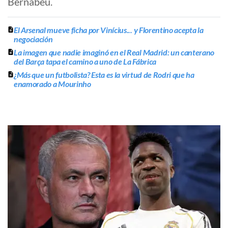
Bernabéu.
El Arsenal mueve ficha por Vinícius... y Florentino acepta la
negociación
La imagen que nadie imaginó en el Real Madrid: un canterano
del Barça tapa el camino a uno de La Fábrica
¿Más que un futbolista? Esta es la virtud de Rodri que ha
enamorado a Mourinho