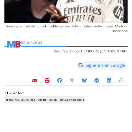
Vinícius, encantado con el posible regreso de Mourinho | Getty Images, Madrid-
Barcelona
REDACCIÓN
12/05/26 |
17:00
| TIEMPO DE LECTURA: 3 MIN.
Síguenos en Google
ETIQUETAS:
JOSÉ MOURINHO
VINICIUS JR
REAL MADRID