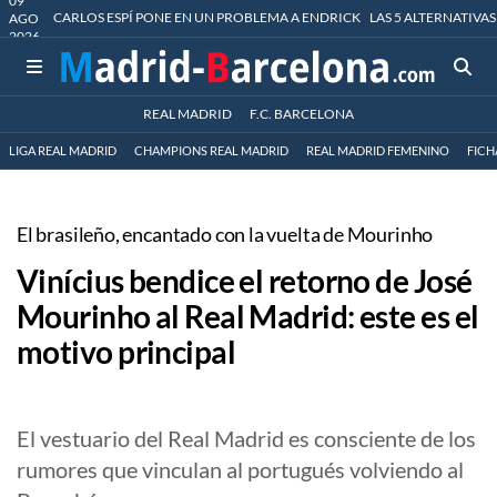
09
CARLOS ESPÍ PONE EN UN PROBLEMA A ENDRICK
LAS 5 ALTERNATIVAS
AGO
2026
REAL MADRID
F.C. BARCELONA
LIGA REAL MADRID
CHAMPIONS REAL MADRID
REAL MADRID FEMENINO
FICH
El brasileño, encantado con la vuelta de Mourinho
Vinícius bendice el retorno de José
Mourinho al Real Madrid: este es el
motivo principal
El vestuario del Real Madrid es consciente de los
rumores que vinculan al portugués volviendo al