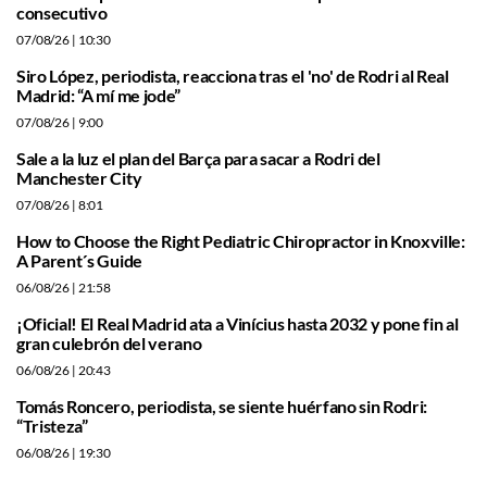
consecutivo
07/08/26
| 10:30
Siro López, periodista, reacciona tras el 'no' de Rodri al Real
Madrid: “A mí me jode”
07/08/26
| 9:00
Sale a la luz el plan del Barça para sacar a Rodri del
Manchester City
07/08/26
| 8:01
How to Choose the Right Pediatric Chiropractor in Knoxville:
A Parent´s Guide
06/08/26
| 21:58
¡Oficial! El Real Madrid ata a Vinícius hasta 2032 y pone fin al
gran culebrón del verano
06/08/26
| 20:43
Tomás Roncero, periodista, se siente huérfano sin Rodri:
“Tristeza”
06/08/26
| 19:30