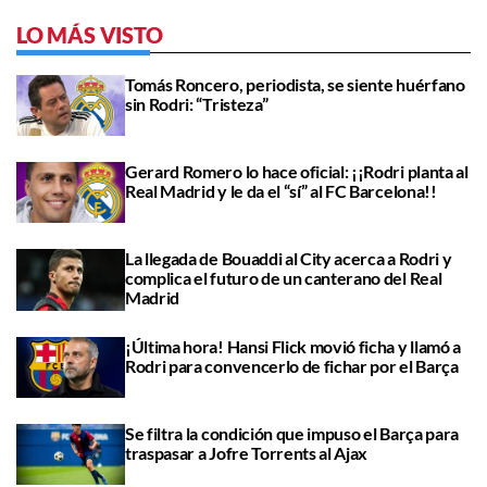
LO MÁS VISTO
Tomás Roncero, periodista, se siente huérfano
sin Rodri: “Tristeza”
Gerard Romero lo hace oficial: ¡¡Rodri planta al
Real Madrid y le da el “sí” al FC Barcelona!!
La llegada de Bouaddi al City acerca a Rodri y
complica el futuro de un canterano del Real
Madrid
¡Última hora! Hansi Flick movió ficha y llamó a
Rodri para convencerlo de fichar por el Barça
Se filtra la condición que impuso el Barça para
traspasar a Jofre Torrents al Ajax