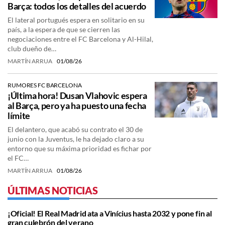
Barça: todos los detalles del acuerdo
El lateral portugués espera en solitario en su
país, a la espera de que se cierren las
negociaciones entre el FC Barcelona y Al-Hilal,
club dueño de…
MARTÍN ARRUA
01/08/26
RUMORES FC BARCELONA
¡Última hora! Dusan Vlahovic espera
al Barça, pero ya ha puesto una fecha
límite
El delantero, que acabó su contrato el 30 de
junio con la Juventus, le ha dejado claro a su
entorno que su máxima prioridad es fichar por
el FC…
MARTÍN ARRUA
01/08/26
ÚLTIMAS NOTICIAS
¡Oficial! El Real Madrid ata a Vinícius hasta 2032 y pone fin al
gran culebrón del verano