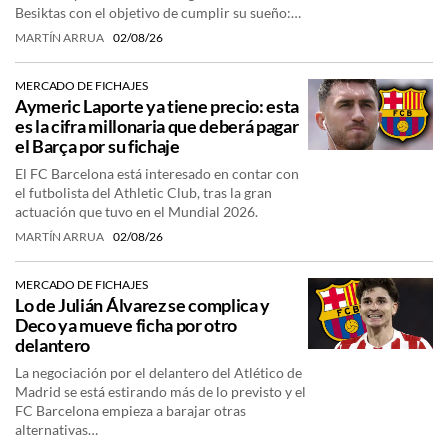
Besiktas con el objetivo de cumplir su sueño:…
MARTÍN ARRUA
02/08/26
MERCADO DE FICHAJES
Aymeric Laporte ya tiene precio: esta
es la cifra millonaria que deberá pagar
el Barça por su fichaje
El FC Barcelona está interesado en contar con
el futbolista del Athletic Club, tras la gran
actuación que tuvo en el Mundial 2026.
MARTÍN ARRUA
02/08/26
MERCADO DE FICHAJES
Lo de Julián Álvarez se complica y
Deco ya mueve ficha por otro
delantero
La negociación por el delantero del Atlético de
Madrid se está estirando más de lo previsto y el
FC Barcelona empieza a barajar otras
alternativas…