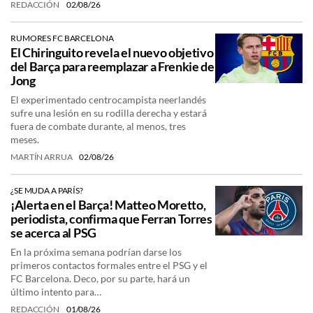
REDACCIÓN
02/08/26
RUMORES FC BARCELONA
El Chiringuito revela el nuevo objetivo
del Barça para reemplazar a Frenkie de
Jong
El experimentado centrocampista neerlandés
sufre una lesión en su rodilla derecha y estará
fuera de combate durante, al menos, tres
meses.
MARTÍN ARRUA
02/08/26
¿SE MUDA A PARÍS?
¡Alerta en el Barça! Matteo Moretto,
periodista, confirma que Ferran Torres
se acerca al PSG
En la próxima semana podrían darse los
primeros contactos formales entre el PSG y el
FC Barcelona. Deco, por su parte, hará un
último intento para…
REDACCIÓN
01/08/26