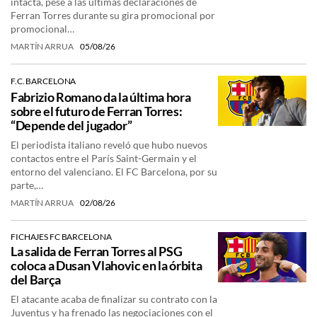
intacta, pese a las últimas declaraciones de
Ferran Torres durante su gira promocional por
promocional…
MARTÍN ARRUA
05/08/26
F.C. BARCELONA
Fabrizio Romano da la última hora
sobre el futuro de Ferran Torres:
“Depende del jugador”
El periodista italiano reveló que hubo nuevos
contactos entre el París Saint-Germain y el
entorno del valenciano. El FC Barcelona, por su
parte,…
MARTÍN ARRUA
02/08/26
FICHAJES FC BARCELONA
La salida de Ferran Torres al PSG
coloca a Dusan Vlahovic en la órbita
del Barça
El atacante acaba de finalizar su contrato con la
Juventus y ha frenado las negociaciones con el