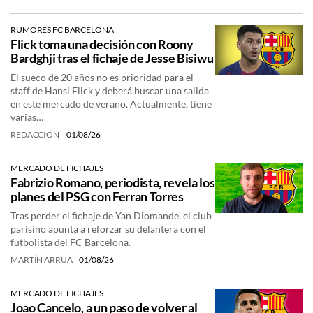
RUMORES FC BARCELONA
Flick toma una decisión con Roony
Bardghji tras el fichaje de Jesse Bisiwu
El sueco de 20 años no es prioridad para el
staff de Hansi Flick y deberá buscar una salida
en este mercado de verano. Actualmente, tiene
varias…
REDACCIÓN
01/08/26
MERCADO DE FICHAJES
Fabrizio Romano, periodista, revela los
planes del PSG con Ferran Torres
Tras perder el fichaje de Yan Diomande, el club
parisino apunta a reforzar su delantera con el
futbolista del FC Barcelona.
MARTÍN ARRUA
01/08/26
MERCADO DE FICHAJES
Joao Cancelo, a un paso de volver al