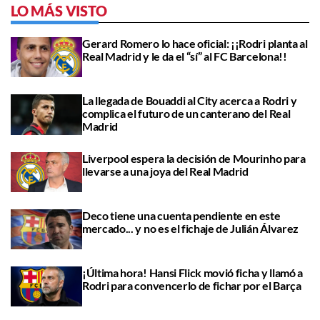
LO MÁS VISTO
Gerard Romero lo hace oficial: ¡¡Rodri planta al
Real Madrid y le da el “sí” al FC Barcelona!!
La llegada de Bouaddi al City acerca a Rodri y
complica el futuro de un canterano del Real
Madrid
Liverpool espera la decisión de Mourinho para
llevarse a una joya del Real Madrid
Deco tiene una cuenta pendiente en este
mercado... y no es el fichaje de Julián Álvarez
¡Última hora! Hansi Flick movió ficha y llamó a
Rodri para convencerlo de fichar por el Barça