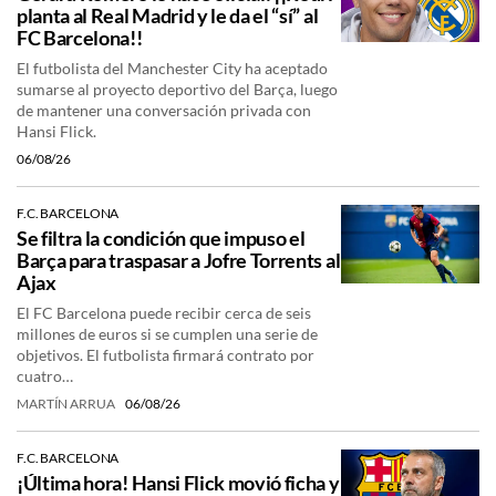
planta al Real Madrid y le da el “sí” al
FC Barcelona!!
El futbolista del Manchester City ha aceptado
sumarse al proyecto deportivo del Barça, luego
de mantener una conversación privada con
Hansi Flick.
06/08/26
F.C. BARCELONA
Se filtra la condición que impuso el
Barça para traspasar a Jofre Torrents al
Ajax
El FC Barcelona puede recibir cerca de seis
millones de euros si se cumplen una serie de
objetivos. El futbolista firmará contrato por
cuatro…
MARTÍN ARRUA
06/08/26
F.C. BARCELONA
¡Última hora! Hansi Flick movió ficha y