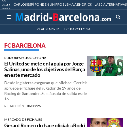
06
CARLOS ESPÍ PONE EN UN PROBLEMA A ENDRICK
LAS 5 ALTERNATIVAS
AGO
2026
REAL MADRID
F.C. BARCELONA
FC BARCELONA
RUMORES FC BARCELONA
El United se mete en la puja por Jorge
Salinas, uno de los objetivos del Barça
en este mercado
Desde Inglaterra aseguran que Michael Carrick
aprueba el fichaje del jugador de 19 años del
Racing de Santander. Su cláusula de salida es de
16…
REDACCIÓN
06/08/26
MERCADO DE FICHAJES
Gerard Romero lo hace oficial: ¡¡Rodri