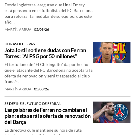
Desde Inglaterra, aseguran que Unai Emery
está pensando en el futbolista del FC Barcelona
para reforzar la medular de su equipo, que este
año…
MARTÍN ARRUA
05/08/26
HORAS DECISIVAS
Jota Jordi no tiene dudas con Ferran
Torres: "Al PSG por 50 millones"
El tertuliano de “El Chiringuito” da por hecho
que el atacante del FC Barcelona no aceptará la
oferta de renovación y será traspasado al club
francés.
MARTÍN ARRUA
05/08/26
SE DEFINE EL FUTURO DE FERRAN
Las palabras de Ferran no cambian el
plan: esta será la oferta de renovación
del Barça
La directiva culé mantiene su hoja de ruta