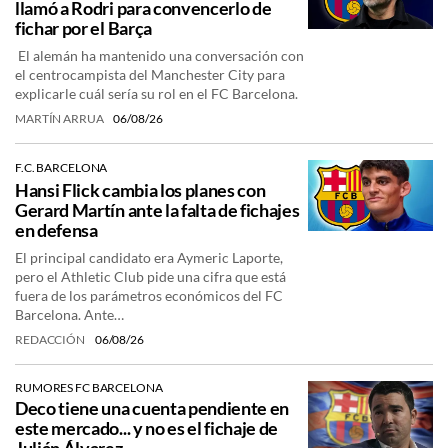
llamó a Rodri para convencerlo de
fichar por el Barça
El alemán ha mantenido una conversación con
el centrocampista del Manchester City para
explicarle cuál sería su rol en el FC Barcelona.
MARTÍN ARRUA
06/08/26
F.C. BARCELONA
Hansi Flick cambia los planes con
Gerard Martín ante la falta de fichajes
en defensa
El principal candidato era Aymeric Laporte,
pero el Athletic Club pide una cifra que está
fuera de los parámetros económicos del FC
Barcelona. Ante…
REDACCIÓN
06/08/26
RUMORES FC BARCELONA
Deco tiene una cuenta pendiente en
este mercado... y no es el fichaje de