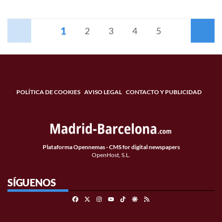
1
Anterior
2
3
4
5
Siguiente
POLÍTICA DE COOKIES
AVISO LEGAL
CONTACTO Y PUBLICIDAD
Plataforma Opennemas - CMS for digital newspapers
OpenHost, S.L.
SÍGUENOS
Facebook
X
Instagram
TikTok
Google Discover
RSS
Youtube