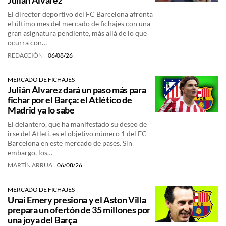
Julián Álvarez
El director deportivo del FC Barcelona afronta
el último mes del mercado de fichajes con una
gran asignatura pendiente, más allá de lo que
ocurra con…
REDACCIÓN
06/08/26
MERCADO DE FICHAJES
Julián Álvarez dará un paso más para
fichar por el Barça: el Atlético de
Madrid ya lo sabe
El delantero, que ha manifestado su deseo de
irse del Atleti, es el objetivo número 1 del FC
Barcelona en este mercado de pases. Sin
embargo, los…
MARTÍN ARRUA
06/08/26
MERCADO DE FICHAJES
Unai Emery presiona y el Aston Villa
prepara un ofertón de 35 millones por
una joya del Barça