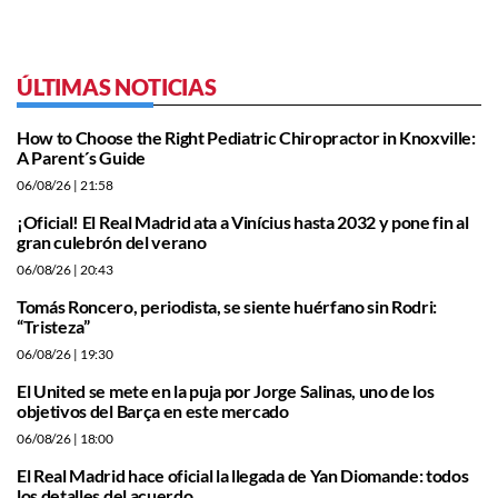
ÚLTIMAS NOTICIAS
How to Choose the Right Pediatric Chiropractor in Knoxville:
A Parent´s Guide
06/08/26
| 21:58
¡Oficial! El Real Madrid ata a Vinícius hasta 2032 y pone fin al
gran culebrón del verano
06/08/26
| 20:43
Tomás Roncero, periodista, se siente huérfano sin Rodri:
“Tristeza”
06/08/26
| 19:30
El United se mete en la puja por Jorge Salinas, uno de los
objetivos del Barça en este mercado
06/08/26
| 18:00
El Real Madrid hace oficial la llegada de Yan Diomande: todos
los detalles del acuerdo