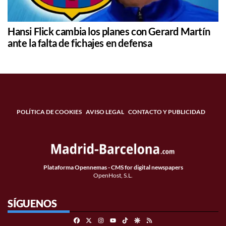
Hansi Flick cambia los planes con Gerard Martín
ante la falta de fichajes en defensa
POLÍTICA DE COOKIES
AVISO LEGAL
CONTACTO Y PUBLICIDAD
Plataforma Opennemas - CMS for digital newspapers
OpenHost, S.L.
SÍGUENOS
Facebook
X
Instagram
TikTok
Google Discover
RSS