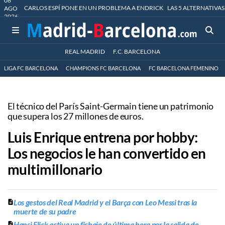
08
CARLOS ESPÍ PONE EN UN PROBLEMA A ENDRICK
LAS 5 ALTERNATIVAS
AGO
2026
REAL MADRID
F.C. BARCELONA
LIGA FC BARCELONA
CHAMPIONS FC BARCELONA
FC BARCELONA FEMENINO
El técnico del París Saint-Germain tiene un patrimonio
que supera los 27 millones de euros.
Luis Enrique entrena por hobby:
Los negocios le han convertido en
multimillonario
Los gestos del Real Madrid y el Barça con Leo Messi tras la
muerte de su padre
Hansi Flick activa un fichaje de última hora por la salida de