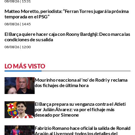
08/08/26
| 15:31
Matteo Moretto, periodista: “Ferran Torres jugará la próxima
temporada en el PSG”
08/08/26
| 14:45
El Barça quiere hacer caja con Roony Bardghji: Deco marca las
condiciones de su salida
08/08/26
| 12:00
LO MÁS VISTO
Mourinho reacciona al 'no' de Rodri y reclama
dos fichajes de última hora
El Barça prepara su venganza contra el Atleti
por Julián Álvarez: va por el fichaje más
deseado por Simeone
Fabrizio Romano hace oficial la salida de Ronald
Araújo al Liverpool: todos los detalles del