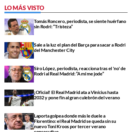
LO MÁS VISTO
Tomás Roncero, periodista, se siente huérfano
sin Rodri: “Tristeza”
Sale a la luz el plan del Barça para sacar a Rodri
del Manchester City
Siro López, periodista, reacciona tras el 'no' de
Rodri al Real Madrid: “A mí me jode”
¡Oficial! El Real Madrid ata a Vinícius hasta
2032 y pone fin al gran culebrón del verano
Laporta golpea donde más le duele a
Florentino: el Real Madrid se queda sin su
nuevo Toni Kroos por tercer verano
consecutivo