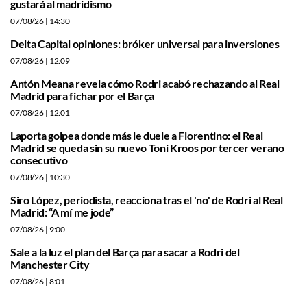
gustará al madridismo
07/08/26
| 14:30
Delta Capital opiniones: bróker universal para inversiones
07/08/26
| 12:09
Antón Meana revela cómo Rodri acabó rechazando al Real
Madrid para fichar por el Barça
07/08/26
| 12:01
Laporta golpea donde más le duele a Florentino: el Real
Madrid se queda sin su nuevo Toni Kroos por tercer verano
consecutivo
07/08/26
| 10:30
Siro López, periodista, reacciona tras el 'no' de Rodri al Real
Madrid: “A mí me jode”
07/08/26
| 9:00
Sale a la luz el plan del Barça para sacar a Rodri del
Manchester City
07/08/26
| 8:01