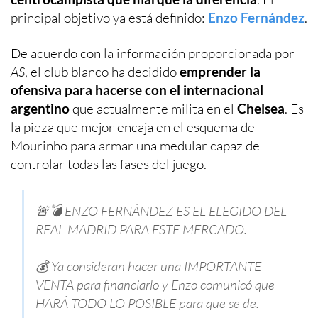
principal objetivo ya está definido:
Enzo Fernández
.
De acuerdo con la información proporcionada por
AS
, el club blanco ha decidido
emprender la
ofensiva para hacerse con el internacional
argentino
que actualmente milita en el
Chelsea
. Es
la pieza que mejor encaja en el esquema de
Mourinho para armar una medular capaz de
controlar todas las fases del juego.
🚨💣 ENZO FERNÁNDEZ ES EL ELEGIDO DEL
REAL MADRID PARA ESTE MERCADO.
💰 Ya consideran hacer una IMPORTANTE
VENTA para financiarlo y Enzo comunicó que
HARÁ TODO LO POSIBLE para que se de.