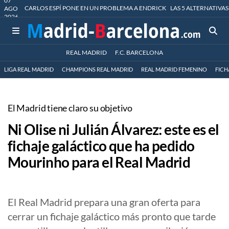
07
CARLOS ESPÍ PONE EN UN PROBLEMA A ENDRICK
LAS 5 ALTERNATIVAS
AGO
2026
REAL MADRID
F.C. BARCELONA
LIGA REAL MADRID
CHAMPIONS REAL MADRID
REAL MADRID FEMENINO
FICH
El Madrid tiene claro su objetivo
Ni Olise ni Julián Álvarez: este es el
fichaje galáctico que ha pedido
Mourinho para el Real Madrid
El Real Madrid prepara una gran oferta para
cerrar un fichaje galáctico más pronto que tarde