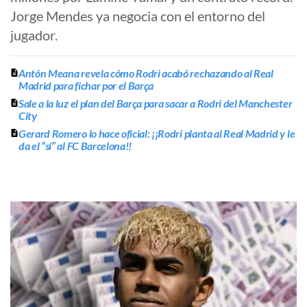
Jorge Mendes ya negocia con el entorno del
jugador.
Antón Meana revela cómo Rodri acabó rechazando al Real
Madrid para fichar por el Barça
Sale a la luz el plan del Barça para sacar a Rodri del Manchester
City
Gerard Romero lo hace oficial: ¡¡Rodri planta al Real Madrid y le
da el “sí” al FC Barcelona!!