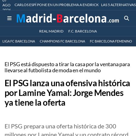
07
CARLOS ESPÍ PONE EN UN PROBLEMA A ENDRICK
LAS 5 ALTERNATIVAS
AGO
2026
REAL MADRID
F.C. BARCELONA
LIGA FC BARCELONA
CHAMPIONS FC BARCELONA
FC BARCELONA FEMENINO
El PSG está dispuesto a tirar la casa por la ventana para
llevarse al futbolista de moda en el mundo
El PSG lanza una ofensiva histórica
por Lamine Yamal: Jorge Mendes
ya tiene la oferta
El PSG prepara una oferta histórica de 300
millones por Lamine Yamal y un contrato récord.