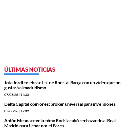
ÚLTIMAS NOTICIAS
Jota Jordi celebra el 'sí' de Rodri al Barça con un vídeo que no
gustará al madridismo
07/08/26
| 14:30
Delta Capital opiniones: bróker universal para inversiones
07/08/26
| 12:09
Antón Meana revela cómo Rodri acabó rechazando al Real
Madrid para fichar por el Barça