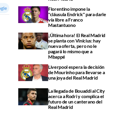
ogle
Florentino impone la
"cláusula Endrick" para darle
vía libre a Franco
Mastantuono
¡Última hora! El Real Madrid
se planta con Vinícius: hay
nueva oferta, pero no le
pagará lo mismo que a
Mbappé
Liverpool espera la decisión
de Mourinho para llevarse a
una joya del Real Madrid
La llegada de Bouaddi al City
acerca a Rodri y complica el
futuro de un canterano del
Real Madrid