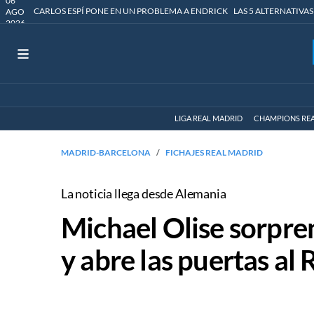
06
CARLOS ESPÍ PONE EN UN PROBLEMA A ENDRICK
LAS 5 ALTERNATIVAS
AGO
2026
LIGA REAL MADRID
CHAMPIONS RE
MADRID-BARCELONA
FICHAJES REAL MADRID
La noticia llega desde Alemania
Michael Olise sorpre
y abre las puertas al