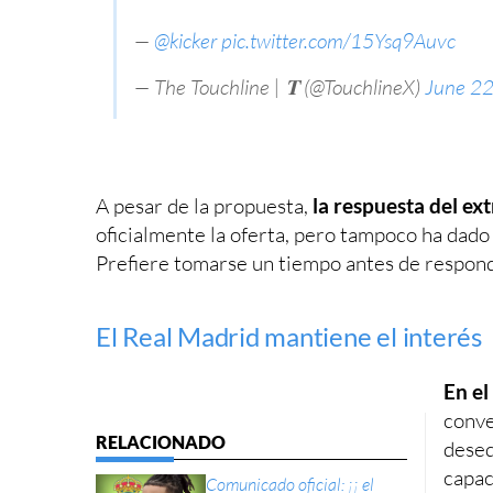
—
@kicker
pic.twitter.com/15Ysq9Auvc
— The Touchline | 𝐓 (@TouchlineX)
June 22
A pesar de la propuesta,
la respuesta del ext
oficialmente la oferta, pero tampoco ha dado
Prefiere tomarse un tiempo antes de respond
El Real Madrid mantiene el interés
En el
conve
deseq
capac
Comunicado oficial: ¡¡ el