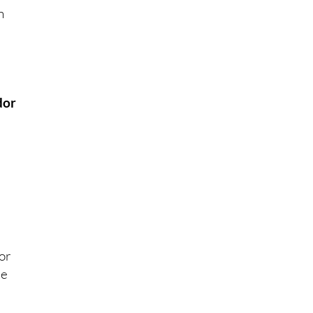
n
dor
or
te