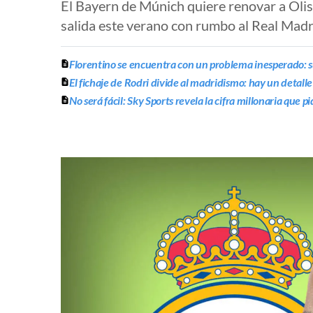
El Bayern de Múnich quiere renovar a Olise
salida este verano con rumbo al Real Madr
Florentino se encuentra con un problema inesperado: s
El fichaje de Rodri divide al madridismo: hay un detal
No será fácil: Sky Sports revela la cifra millonaria que