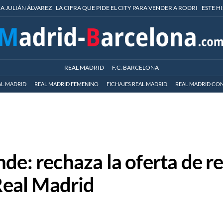
 A JULIÁN ÁLVAREZ
LA CIFRA QUE PIDE EL CITY PARA VENDER A RODRI
ESTE H
REAL MADRID
F.C. BARCELONA
AL MADRID
REAL MADRID FEMENINO
FICHAJES REAL MADRID
REAL MADRID CON
nde: rechaza la oferta de 
 Real Madrid