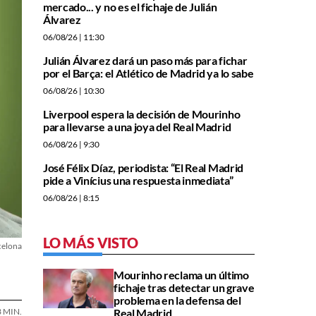
mercado... y no es el fichaje de Julián
Álvarez
06/08/26
| 11:30
Julián Álvarez dará un paso más para fichar
por el Barça: el Atlético de Madrid ya lo sabe
06/08/26
| 10:30
Liverpool espera la decisión de Mourinho
para llevarse a una joya del Real Madrid
06/08/26
| 9:30
José Félix Díaz, periodista: “El Real Madrid
pide a Vinícius una respuesta inmediata”
06/08/26
| 8:15
LO MÁS VISTO
celona
Mourinho reclama un último
fichaje tras detectar un grave
problema en la defensa del
Real Madrid
3 MIN.