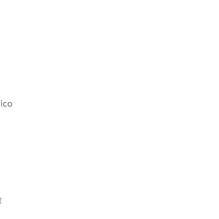
ico
g