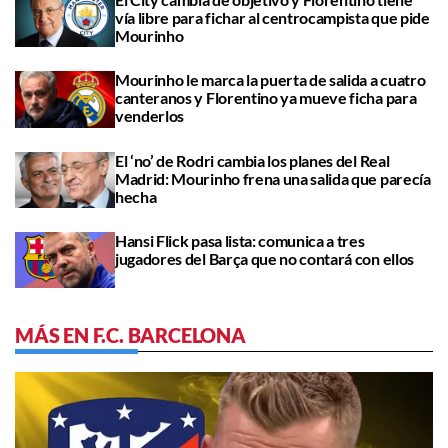
vía libre para fichar al centrocampista que pide
Mourinho
Mourinho le marca la puerta de salida a cuatro
canteranos y Florentino ya mueve ficha para
venderlos
El ‘no’ de Rodri cambia los planes del Real
Madrid: Mourinho frena una salida que parecía
hecha
Hansi Flick pasa lista: comunica a tres
jugadores del Barça que no contará con ellos
MÁS EN F.C. BARCELONA