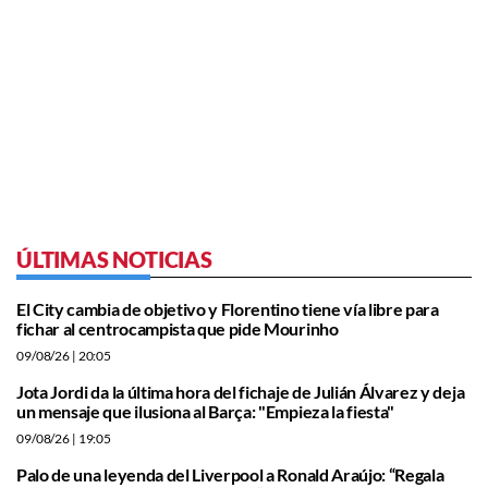
ÚLTIMAS NOTICIAS
El City cambia de objetivo y Florentino tiene vía libre para
fichar al centrocampista que pide Mourinho
09/08/26
| 20:05
Jota Jordi da la última hora del fichaje de Julián Álvarez y deja
un mensaje que ilusiona al Barça: "Empieza la fiesta"
09/08/26
| 19:05
Palo de una leyenda del Liverpool a Ronald Araújo: “Regala