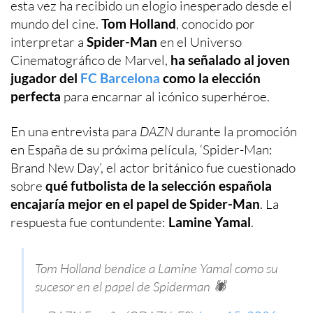
esta vez ha recibido un elogio inesperado desde el
mundo del cine.
Tom Holland
, conocido por
interpretar a
Spider-Man
en el Universo
Cinematográfico de Marvel,
ha señalado al joven
jugador del
FC Barcelona
como la elección
perfecta
para encarnar al icónico superhéroe.
En una entrevista para
DAZN
durante la promoción
en España de su próxima película, ‘Spider-Man:
Brand New Day’, el actor británico fue cuestionado
sobre
qué futbolista de la selección española
encajaría mejor en el papel de Spider-Man
. La
respuesta fue contundente:
Lamine Yamal
.
Tom Holland bendice a Lamine Yamal como su
sucesor en el papel de Spiderman 🕷️