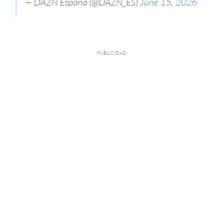
— DAZN España (@DAZN_ES)
June 15, 2026