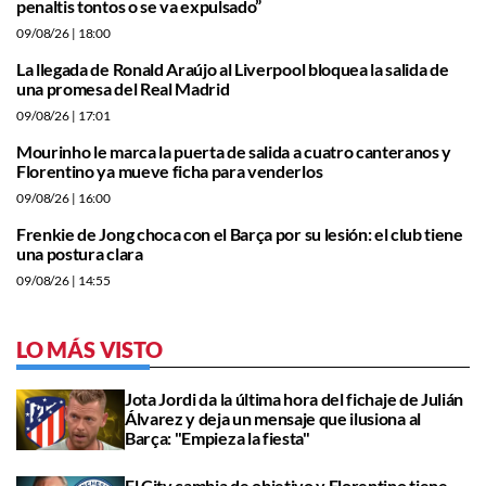
penaltis tontos o se va expulsado”
09/08/26
| 18:00
La llegada de Ronald Araújo al Liverpool bloquea la salida de
una promesa del Real Madrid
09/08/26
| 17:01
Mourinho le marca la puerta de salida a cuatro canteranos y
Florentino ya mueve ficha para venderlos
09/08/26
| 16:00
Frenkie de Jong choca con el Barça por su lesión: el club tiene
una postura clara
09/08/26
| 14:55
LO MÁS VISTO
Jota Jordi da la última hora del fichaje de Julián
Álvarez y deja un mensaje que ilusiona al
Barça: "Empieza la fiesta"
El City cambia de objetivo y Florentino tiene