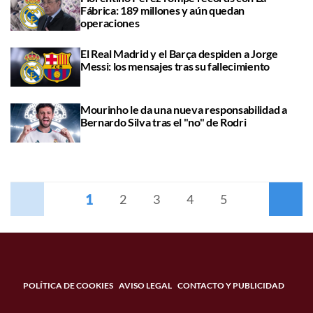
Fábrica: 189 millones y aún quedan
operaciones
El Real Madrid y el Barça despiden a Jorge
Messi: los mensajes tras su fallecimiento
Mourinho le da una nueva responsabilidad a
Bernardo Silva tras el "no" de Rodri
1
Anterior
2
3
4
5
Siguiente
POLÍTICA DE COOKIES
AVISO LEGAL
CONTACTO Y PUBLICIDAD