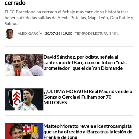
cerrado
El FC Barcelona ha cerrado el fichaje más caro de su historia tras
haber sufrido las salidas de Alexia Putellas, Mapi León, Ona Batlle y
Salma…
ALEIX GARCÍA
30/07/26
| 19:00
TIEMPO DE LECTURA: 3 MIN.
David Sánchez, periodista, señala al
canterano del Barça con un futuro "más
prometedor" que el de Yan Diomande
¡¡ÚLTIMA HORA!! El Real Madrid vende a
Gonzalo García al Fulham por 70
MILLONES
Matteo Moretto revela el centrocampista
que se ha ofrecido al Barça tras la lesión de
Frenkie de Jong