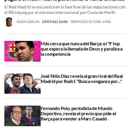
El Real Madrid se encuentra en la fase final de las negociaciones con
el RB Leipzig por el extremo internacional por Costa de Marfil.
ALEIX GARCÍA
29/07/26
| 10:00
TIEMPO DE LECTURA: 4 MIN.
Más cerca que nunca del Barça: el '9' top
que espera la llamada de Deco y paraliza a
la competencia
José Félix Díaz revela al gran rival del Real
Madrid por Rodri: "Busca venganza por..."
Fernando Polo, periodista de Mundo
Deportivo, revela el precio que pide el
Barça para vender a Marc Casadó