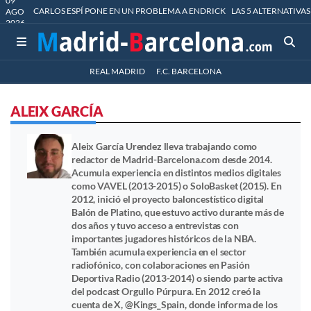
09
CARLOS ESPÍ PONE EN UN PROBLEMA A ENDRICK
LAS 5 ALTERNATIVAS
AGO
2026
REAL MADRID
F.C. BARCELONA
ALEIX GARCÍA
Aleix García Urendez lleva trabajando como
redactor de Madrid-Barcelona.com desde 2014.
Acumula experiencia en distintos medios digitales
como VAVEL (2013-2015) o SoloBasket (2015). En
2012, inició el proyecto baloncestístico digital
Balón de Platino, que estuvo activo durante más de
dos años y tuvo acceso a entrevistas con
importantes jugadores históricos de la NBA.
También acumula experiencia en el sector
radiofónico, con colaboraciones en Pasión
Deportiva Radio (2013-2014) o siendo parte activa
del podcast Orgullo Púrpura. En 2012 creó la
cuenta de X, @Kings_Spain, donde informa de los