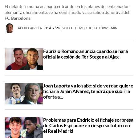
El delantero no ha acabado entrando en los planes del entrenador
alemán y, oficialmente, se ha confirmado ya su salida definitiva del
FC Barcelona.
ALEIX GARCÍA
31/07/26
| 20:00
TIEMPO DE LECTURA: 3 MIN.
Fabrizio Romano anuncia cuando se hará
oficial la cesión de Ter Stegen al Ajax
Joan Laporta ya lo sabe: si de verdad quiere
fichar a Julián Álvarez, tendrá que subir la
oferta a...
Problemas para Endrick: el fichaje sorpresa
de Carlos Espí pone en riesgo su futuro en
el Real Madrid