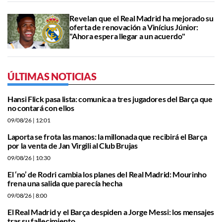
Revelan que el Real Madrid ha mejorado su
oferta de renovación a Vinícius Júnior:
"Ahora espera llegar a un acuerdo"
ÚLTIMAS NOTICIAS
Hansi Flick pasa lista: comunica a tres jugadores del Barça que
no contará con ellos
09/08/26
| 12:01
Laporta se frota las manos: la millonada que recibirá el Barça
por la venta de Jan Virgili al Club Brujas
09/08/26
| 10:30
El ‘no’ de Rodri cambia los planes del Real Madrid: Mourinho
frena una salida que parecía hecha
09/08/26
| 8:00
El Real Madrid y el Barça despiden a Jorge Messi: los mensajes
tras su fallecimiento