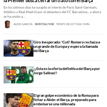
la Premier busca cerrar un trato con el Barça
En los últimos días ha surgido el interés de Paris Saint-Germain,
Atlético y Real Madrid por el delantero del FC Barcelona... y ahora
se ha unido a…
ALEIX GARCÍA
30/07/26
| 9:00
TIEMPO DE LECTURA: 3 MIN.
Giro inesperado: 'Cuti' Romero rechaza a
un grande de Europa y espera la llamada
del Barça
¡¡Esta es la oferta definitiva del Barça por
Jorge Salinas!!
El gran golpe económico de la Roma para
fichar a Abde: el Barça, preparado para
embolsarse una millonada