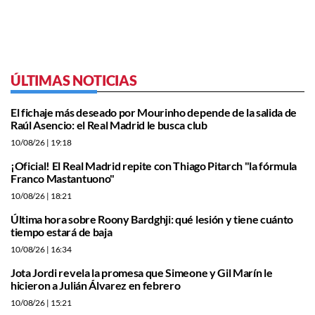
ÚLTIMAS NOTICIAS
El fichaje más deseado por Mourinho depende de la salida de
Raúl Asencio: el Real Madrid le busca club
10/08/26
| 19:18
¡Oficial! El Real Madrid repite con Thiago Pitarch "la fórmula
Franco Mastantuono"
10/08/26
| 18:21
Última hora sobre Roony Bardghji: qué lesión y tiene cuánto
tiempo estará de baja
10/08/26
| 16:34
Jota Jordi revela la promesa que Simeone y Gil Marín le
hicieron a Julián Álvarez en febrero
10/08/26
| 15:21