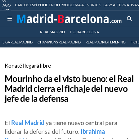
07
CARLOS ESPÍ PONE EN UN PROBLEMA A ENDRICK
LAS 5 ALTERNATIVAS
AGO
2026
REAL MADRID
F.C. BARCELONA
LIGA REAL MADRID
CHAMPIONS REAL MADRID
REAL MADRID FEMENINO
FICH
Konaté llegará libre
Mourinho da el visto bueno: el Real
Madrid cierra el fichaje del nuevo
jefe de la defensa
El
Real Madrid
ya tiene nuevo central para
liderar la defensa del futuro.
Ibrahima