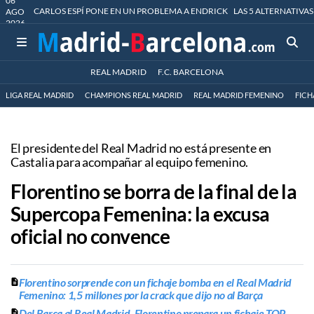
06
CARLOS ESPÍ PONE EN UN PROBLEMA A ENDRICK
LAS 5 ALTERNATIVAS
AGO
2026
REAL MADRID
F.C. BARCELONA
LIGA REAL MADRID
CHAMPIONS REAL MADRID
REAL MADRID FEMENINO
FICH
El presidente del Real Madrid no está presente en
Castalia para acompañar al equipo femenino.
Florentino se borra de la final de la
Supercopa Femenina: la excusa
oficial no convence
Florentino sorprende con un fichaje bomba en el Real Madrid
Femenino: 1,5 millones por la crack que dijo no al Barça
Del Barça al Real Madrid, Florentino prepara un fichaje TOP