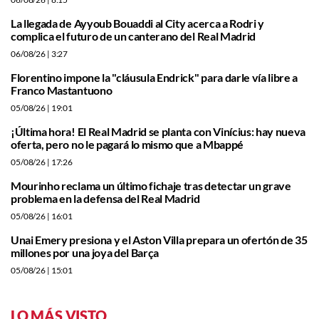
La llegada de Ayyoub Bouaddi al City acerca a Rodri y
complica el futuro de un canterano del Real Madrid
06/08/26
| 3:27
Florentino impone la "cláusula Endrick" para darle vía libre a
Franco Mastantuono
05/08/26
| 19:01
¡Última hora! El Real Madrid se planta con Vinícius: hay nueva
oferta, pero no le pagará lo mismo que a Mbappé
05/08/26
| 17:26
Mourinho reclama un último fichaje tras detectar un grave
problema en la defensa del Real Madrid
05/08/26
| 16:01
Unai Emery presiona y el Aston Villa prepara un ofertón de 35
millones por una joya del Barça
05/08/26
| 15:01
LO MÁS VISTO