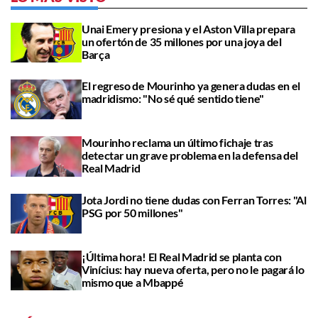
Unai Emery presiona y el Aston Villa prepara
un ofertón de 35 millones por una joya del
Barça
El regreso de Mourinho ya genera dudas en el
madridismo: "No sé qué sentido tiene"
Mourinho reclama un último fichaje tras
detectar un grave problema en la defensa del
Real Madrid
Jota Jordi no tiene dudas con Ferran Torres: "Al
PSG por 50 millones"
¡Última hora! El Real Madrid se planta con
Vinícius: hay nueva oferta, pero no le pagará lo
mismo que a Mbappé