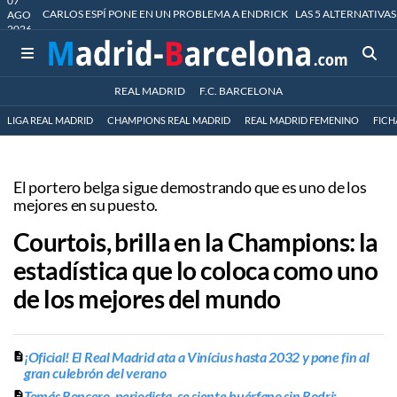
07
CARLOS ESPÍ PONE EN UN PROBLEMA A ENDRICK
LAS 5 ALTERNATIVAS
AGO
2026
REAL MADRID
F.C. BARCELONA
LIGA REAL MADRID
CHAMPIONS REAL MADRID
REAL MADRID FEMENINO
FICH
El portero belga sigue demostrando que es uno de los
mejores en su puesto.
Courtois, brilla en la Champions: la
estadística que lo coloca como uno
de los mejores del mundo
¡Oficial! El Real Madrid ata a Vinícius hasta 2032 y pone fin al
gran culebrón del verano
Tomás Roncero, periodista, se siente huérfano sin Rodri: