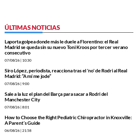
ÚLTIMAS NOTICIAS
Laporta golpea donde más le duele a Florentino: el Real
Madrid se queda sin su nuevo Toni Kroos por tercer verano
consecutivo
07/08/26
| 10:30
Siro López, periodista, reacciona tras el 'no' de Rodri al Real
Madrid: “A mí me jode”
07/08/26
| 9:00
Sale a la luz el plan del Barça para sacar a Rodri del
Manchester City
07/08/26
| 8:01
How to Choose the Right Pediatric Chiropractor in Knoxville:
A Parent´s Guide
06/08/26
| 21:58