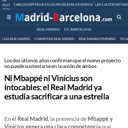
08
CARLOS ESPÍ PONE EN UN PROBLEMA A ENDRICK
LAS 5 ALTERNATIVAS
AGO
2026
REAL MADRID
F.C. BARCELONA
LIGA REAL MADRID
CHAMPIONS REAL MADRID
REAL MADRID FEMENINO
FICH
Los dos últimos años confirman que el nuevo proyecto
no puede sustentarse en la unión de ambos
Ni Mbappé ni Vinícius son
intocables: el Real Madrid ya
estudia sacrificar a una estrella
En el
Real Madrid
, la presencia de
Mbappé y
Vinícius genera una clara competencia
que