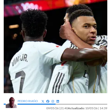
PEDRO RIAÑO
09/05/26 |
21:40
Actualizado:
10/05/26 |
14:39