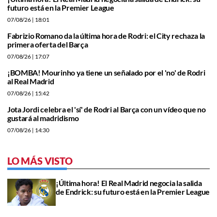
futuro está en la Premier League
07/08/26
| 18:01
Fabrizio Romano da la última hora de Rodri: el City rechaza la
primera oferta del Barça
07/08/26
| 17:07
¡BOMBA! Mourinho ya tiene un señalado por el 'no' de Rodri
al Real Madrid
07/08/26
| 15:42
Jota Jordi celebra el 'sí' de Rodri al Barça con un vídeo que no
gustará al madridismo
07/08/26
| 14:30
LO MÁS VISTO
¡Última hora! El Real Madrid negocia la salida
de Endrick: su futuro está en la Premier League