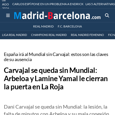
06
CARLOS ESPÍ PONE EN UN PROBLEMA A ENDRICK
LAS 5 ALTERNATIVAS
AGO
2026
REAL MADRID
F.C. BARCELONA
LIGA REAL MADRID
CHAMPIONS REAL MADRID
REAL MADRID FEMENINO
FICH
España irá al Mundial sin Carvajal: estos son las claves
de su ausencia
Carvajal se queda sin Mundial:
Arbeloa y Lamine Yamal le cierran
la puerta en La Roja
Dani Carvajal se queda sin Mundial: la lesión, la
falta de minutos con Arbeloa y su mala conexión