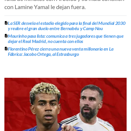
con Lamine Yamal le dejan fuera.
La SER desvela el estadio elegido para la final del Mundial 2030
y reabre el gran duelo entre Bernabéu y Camp Nou
Mourinho pasa lista: comunica a tres jugadores que tienen que
dejar el Real Madrid, no cuenta con ellos
Florentino Pérez cierra una nueva venta millonaria en La
Fábrica: Jacobo Ortega, al Estrasburgo