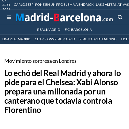
07
CARLOS ESPÍ PONE EN UN PROBLEMA A ENDRICK
LAS 5 ALTERNATIVAS
AGO
2026
REAL MADRID
F.C. BARCELONA
LIGA REAL MADRID
CHAMPIONS REAL MADRID
REAL MADRID FEMENINO
FICH
Movimiento sorpresa en Londres
Lo echó del Real Madrid y ahora lo
pide para el Chelsea: Xabi Alonso
prepara una millonada por un
canterano que todavía controla
Florentino