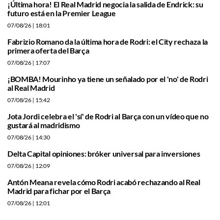
¡Última hora! El Real Madrid negocia la salida de Endrick: su
futuro está en la Premier League
07/08/26
| 18:01
Fabrizio Romano da la última hora de Rodri: el City rechaza la
primera oferta del Barça
07/08/26
| 17:07
¡BOMBA! Mourinho ya tiene un señalado por el 'no' de Rodri
al Real Madrid
07/08/26
| 15:42
Jota Jordi celebra el 'sí' de Rodri al Barça con un vídeo que no
gustará al madridismo
07/08/26
| 14:30
Delta Capital opiniones: bróker universal para inversiones
07/08/26
| 12:09
Antón Meana revela cómo Rodri acabó rechazando al Real
Madrid para fichar por el Barça
07/08/26
| 12:01