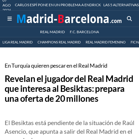
07
CARLOS ESPÍ PONE EN UN PROBLEMA A ENDRICK
LAS 5 ALTERNATIVAS
AGO
2026
REAL MADRID
F.C. BARCELONA
LIGA REAL MADRID
CHAMPIONS REAL MADRID
REAL MADRID FEMENINO
FICH
En Turquía quieren pescar en el Real Madrid
Revelan el jugador del Real Madrid
que interesa al Besiktas: prepara
una oferta de 20 millones
El Besiktas está pendiente de la situación de Raúl
Asencio, que apunta a salir del Real Madrid en el