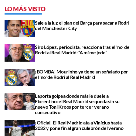
LO MÁS VISTO
Sale a la luz el plan del Barça para sacar a Rodri
del Manchester City
Siro López, periodista, reacciona tras el 'no' de
Rodri al Real Madrid: “A mí me jode”
¡BOMBA! Mourinho ya tiene un señalado por
el 'no' de Rodri al Real Madrid
Laporta golpea donde más le duele a
Florentino: el Real Madrid se queda sin su
nuevo Toni Kroos por tercer verano
consecutivo
¡Oficial! El Real Madrid ata a Vinícius hasta
2032 y pone fin al gran culebrón del verano