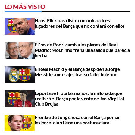
LO MÁS VISTO
Hansi Flick pasa lista: comunica a tres
jugadores del Barça que no contará con ellos
El ‘no’ de Rodri cambia los planes del Real
Madrid: Mourinho frena una salida que parecía
hecha
El Real Madrid y el Barça despiden a Jorge
Messi: los mensajes tras su fallecimiento
Laporta se frota las manos: la millonada que
recibirá el Barça por la venta de Jan Virgili al
Club Brujas
Frenkie de Jong choca con el Barça por su
lesión: el club tiene una postura clara