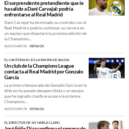
El sorprendente pretendiente que le
ha salido a Dani Carvajal: podría
enfrentarse al Real Madrid
Dani Carvajal ha terminado su contrato con el
Real Madrid y podría continuar su carrera en
un equipo que disputará la próxima edición de
la Champions…
ALEIX GARCÍA
08/06/26
EL CANTERANO, EN LA RAMPA DE SALIDA
Un club de la Champions League
contacta al Real Madrid por Gonzalo
García
La primera temporada de Gonzalo García en la
élite no ha pasado desapercibida y un equipo
que ha logrado clasificarse para la próxima
Champions…
ALEIX GARCÍA
05/06/26
EL DIRECTOR DE 'AS' HABLA CLARO
José Félix Díaz confirma el regreso de