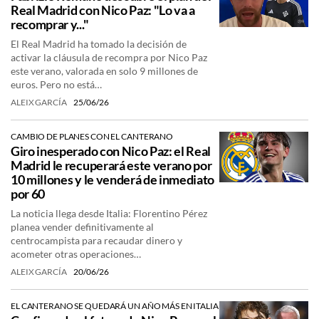
Real Madrid con Nico Paz: "Lo va a
recomprar y..."
El Real Madrid ha tomado la decisión de
activar la cláusula de recompra por Nico Paz
este verano, valorada en solo 9 millones de
euros. Pero no está…
ALEIX GARCÍA
25/06/26
CAMBIO DE PLANES CON EL CANTERANO
Giro inesperado con Nico Paz: el Real
Madrid le recuperará este verano por
10 millones y le venderá de inmediato
por 60
La noticia llega desde Italia: Florentino Pérez
planea vender definitivamente al
centrocampista para recaudar dinero y
acometer otras operaciones…
ALEIX GARCÍA
20/06/26
EL CANTERANO SE QUEDARÁ UN AÑO MÁS EN ITALIA