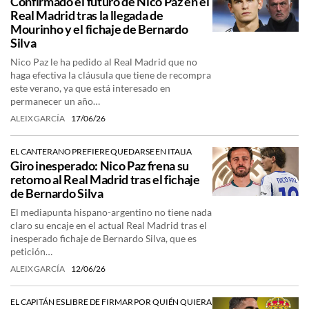
Confirmado el futuro de Nico Paz en el
Real Madrid tras la llegada de
Mourinho y el fichaje de Bernardo
Silva
Nico Paz le ha pedido al Real Madrid que no
haga efectiva la cláusula que tiene de recompra
este verano, ya que está interesado en
permanecer un año…
ALEIX GARCÍA
17/06/26
EL CANTERANO PREFIERE QUEDARSE EN ITALIA
Giro inesperado: Nico Paz frena su
retorno al Real Madrid tras el fichaje
de Bernardo Silva
El mediapunta hispano-argentino no tiene nada
claro su encaje en el actual Real Madrid tras el
inesperado fichaje de Bernardo Silva, que es
petición…
ALEIX GARCÍA
12/06/26
EL CAPITÁN ES LIBRE DE FIRMAR POR QUIÉN QUIERA