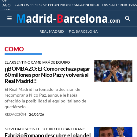
09
CARLOS ESPÍ PONE EN UN PROBLEMA A ENDRICK
LAS 5 ALTERNATIVAS
AGO
2026
REAL MADRID
F.C. BARCELONA
COMO
EL ARGENTINO CAMBIARÁ DE EQUIPO
¡¡BOMBAZO: El Como rechaza pagar
60 millones por Nico Paz y volverá al
Real Madrid!!
El Real Madrid ha tomado la decisión de
recomprar a Nico Paz, aunque le había
ofrecido la posibilidad al equipo italiano de
quedárselo…
REDACCIÓN
26/06/26
NOVEDADES CON EL FUTURO DEL CANTERANO
Fabrizio Romano descubre el plan del