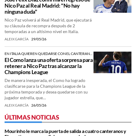
Nico Paz al Real Madrid: "No hay
ninguna duda"
Nico Paz volverá al Real Madrid, que ejecutará
su cláusula de recompra después de 2
temporadas a un altísimo nivel en Italia.
ALEIX GARCÍA
29/05/26
EN ITALIA QUIEREN QUEDARSE CON EL CANTERANO DEL REAL MADRID
El Como lanza una oferta sorpresa para
retener a Nico Paz tras alcanzar la
Champions League
De manera inesperada, el Como ha logrado
clasificarse para la Champions League de la
próxima temporada y desea quedarse con su
jugador estrella, que…
ALEIX GARCÍA
26/05/26
ÚLTIMAS NOTICIAS
Mourinho le marca la puerta de salida a cuatro canteranos y