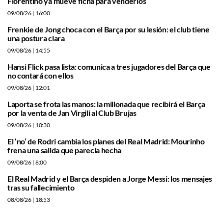
Florentino ya mueve ficha para venderlos
09/08/26
| 16:00
Frenkie de Jong choca con el Barça por su lesión: el club tiene
una postura clara
09/08/26
| 14:55
Hansi Flick pasa lista: comunica a tres jugadores del Barça que
no contará con ellos
09/08/26
| 12:01
Laporta se frota las manos: la millonada que recibirá el Barça
por la venta de Jan Virgili al Club Brujas
09/08/26
| 10:30
El ‘no’ de Rodri cambia los planes del Real Madrid: Mourinho
frena una salida que parecía hecha
09/08/26
| 8:00
El Real Madrid y el Barça despiden a Jorge Messi: los mensajes
tras su fallecimiento
08/08/26
| 18:53