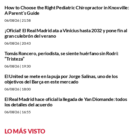
How to Choose the Right Pediatric Chiropractor in Knoxville:
A Parent´s Guide
06/08/26
| 21:58
¡Oficial! El Real Madrid ata a Vinícius hasta 2032 y pone fin al
gran culebrón del verano
06/08/26
| 20:43
Tomás Roncero, periodista, se siente huérfano sin Rodri:
“Tristeza”
06/08/26
| 19:30
El United se mete en la puja por Jorge Salinas, uno de los
objetivos del Barça en este mercado
06/08/26
| 18:00
El Real Madrid hace oficial la llegada de Yan Diomande: todos
los detalles del acuerdo
06/08/26
| 16:55
LO MÁS VISTO