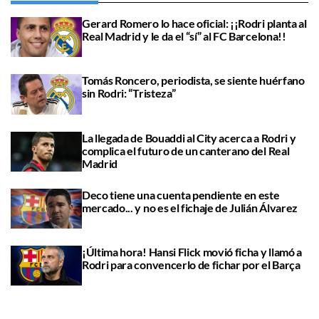
Gerard Romero lo hace oficial: ¡¡Rodri planta al
Real Madrid y le da el “sí” al FC Barcelona!!
Tomás Roncero, periodista, se siente huérfano
sin Rodri: “Tristeza”
La llegada de Bouaddi al City acerca a Rodri y
complica el futuro de un canterano del Real
Madrid
Deco tiene una cuenta pendiente en este
mercado... y no es el fichaje de Julián Álvarez
¡Última hora! Hansi Flick movió ficha y llamó a
Rodri para convencerlo de fichar por el Barça