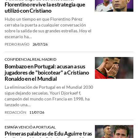
Florentino revive la estrategia que
utilizó con Cristiano
Hubo un tiempo en que Florentino Pérez
cerraba la puerta a cualquier conversación
sobre la salida de sus grandes estrellas. Hoy el
escenario ha…
PEDRO RIAÑO
26/07/26
CONFIDENCIAL REAL MADRID
Bombazo en Portugal: acusan a sus
jugadores de "boicotear" a Cristiano
Ronaldo en el Mundial
La eliminación de Portugal en el Mundial 2030
sigue dejando secuelas. Youri Djorkaef f,
campeón del mundo con Francia en 1998, ha
lanzado una…
REDACCIÓN
11/07/26
ESPAÑA VENCIÓ A PORTUGAL
Primeras palabras de Edu Aguirre tras