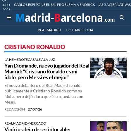
07
CARLOS ESPÍ PONE EN UN PROBLEMA A ENDRICK
LAS 5 ALTERNATIVAS
AGO
2026
REAL MADRID
F.C. BARCELONA
CRISTIANO RONALDO
LA HEMEROTECA SALE A LA LUZ
Yan Diomande, nuevo jugador del Real
Madrid: "Cristiano Ronaldo es mi
ídolo, pero Messi es el mejor"
El nuevo delantero del Real Madrid señaló
públicamente a Cristiano Ronaldo como su
ídolo, pero dejó claro que él se quedaba con
Messi.
REDACCIÓN
27/07/26
REAL MADRID-MERCADO
Vinícius deja de ser intocable: