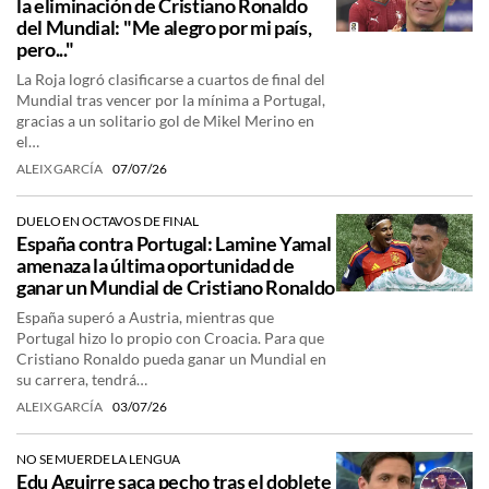
la eliminación de Cristiano Ronaldo
del Mundial: "Me alegro por mi país,
pero..."
La Roja logró clasificarse a cuartos de final del
Mundial tras vencer por la mínima a Portugal,
gracias a un solitario gol de Mikel Merino en
el…
ALEIX GARCÍA
07/07/26
DUELO EN OCTAVOS DE FINAL
España contra Portugal: Lamine Yamal
amenaza la última oportunidad de
ganar un Mundial de Cristiano Ronaldo
España superó a Austria, mientras que
Portugal hizo lo propio con Croacia. Para que
Cristiano Ronaldo pueda ganar un Mundial en
su carrera, tendrá…
ALEIX GARCÍA
03/07/26
NO SE MUERDE LA LENGUA
Edu Aguirre saca pecho tras el doblete