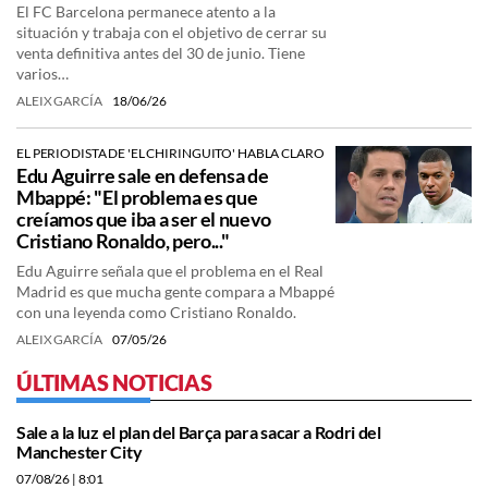
El FC Barcelona permanece atento a la
situación y trabaja con el objetivo de cerrar su
venta definitiva antes del 30 de junio. Tiene
varios…
ALEIX GARCÍA
18/06/26
EL PERIODISTA DE 'EL CHIRINGUITO' HABLA CLARO
Edu Aguirre sale en defensa de
Mbappé: "El problema es que
creíamos que iba a ser el nuevo
Cristiano Ronaldo, pero..."
Edu Aguirre señala que el problema en el Real
Madrid es que mucha gente compara a Mbappé
con una leyenda como Cristiano Ronaldo.
ALEIX GARCÍA
07/05/26
ÚLTIMAS NOTICIAS
Sale a la luz el plan del Barça para sacar a Rodri del
Manchester City
07/08/26
| 8:01