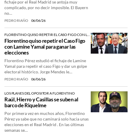
fichaje por el Real Madrid se antoja muy
complicado, por no decir imposible. El Bayern
no…
PEDRO RIAÑO
06/06/26
FLORENTINO QUISO REPETIR EL CASO FIGO CON LAMINE YAMAL GANAR LAS ELECCIONES
Florentino quiso repetir el Caso Figo
con Lamine Yamal para ganar las
elecciones
Florentino Pérez estudió el fichaje de Lamine
Yamal para repetir el caso Figo y dar un golpe
electoral histórico. Jorge Mendes le…
PEDRO RIAÑO
06/06/26
LOS PLANES DEL OPOSITOR A FLORENTINO
Raúl, Hierro y Casillas se suben al
barco de Riquelme
Por primera vez en muchos años, Florentino
Pérez ya sabe que no caminará solo hacia unas
elecciones en el Real Madrid . En las últimas
semanas se…