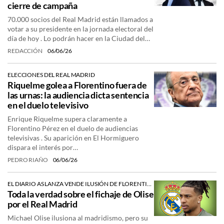
cierre de campaña
70.000 socios del Real Madrid están llamados a
votar a su presidente en la jornada electoral del
día de hoy . Lo podrán hacer en la Ciudad del…
REDACCIÓN
06/06/26
ELECCIONES DEL REAL MADRID
Riquelme golea a Florentino fuera de
las urnas: la audiencia dicta sentencia
en el duelo televisivo
Enrique Riquelme supera claramente a
Florentino Pérez en el duelo de audiencias
televisivas . Su aparición en El Hormiguero
dispara el interés por…
PEDRO RIAÑO
06/06/26
EL DIARIO AS LANZA VENDE ILUSIÓN DE FLORENTINO AL MADRIDISMO
Toda la verdad sobre el fichaje de Olise
por el Real Madrid
Michael Olise ilusiona al madridismo, pero su