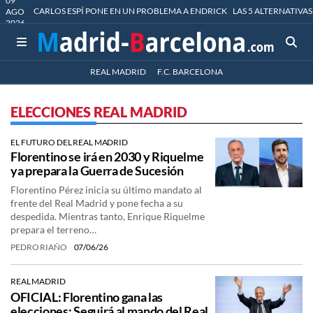
09
CARLOS ESPÍ PONE EN UN PROBLEMA A ENDRICK
LAS 5 ALTERNATIVAS
AGO
2026
REAL MADRID
F.C. BARCELONA
ELECCIONES REAL MADRID
EL FUTURO DEL REAL MADRID
Florentino se irá en 2030 y Riquelme
ya prepara la Guerra de Sucesión
Florentino Pérez inicia su último mandato al
frente del Real Madrid y pone fecha a su
despedida. Mientras tanto, Enrique Riquelme
prepara el terreno…
PEDRO RIAÑO
07/06/26
REAL MADRID
OFICIAL: Florentino gana las
elecciones: Seguirá al mando del Real