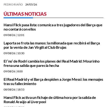
PEDRO RIAÑO
24/05/26
ÚLTIMAS NOTICIAS
Hansi Flick pasa lista: comunica a tres jugadores del Barça que
no contará con ellos
09/08/26
| 12:01
Laporta se frota las manos: la millonada que recibirá el Barça
por la venta de Jan Virgili al Club Brujas
09/08/26
| 10:30
El ‘no’ de Rodri cambia los planes del Real Madrid: Mourinho
frena una salida que parecía hecha
09/08/26
| 8:00
El Real Madrid y el Barça despiden a Jorge Messi: los mensajes
tras su fallecimiento
08/08/26
| 18:53
Hansi Flick activa un fichaje de última hora por la salida de
Ronald Araújo al Liverpool