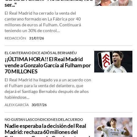
ser..."
El Real Madrid ha cerrado la venta del
canterano formado en La Fábrica por 40
millones de euros al Fulham. Continuará
teniendo un 30% de control…
REDACCIÓN
31/07/26
EL CANTERANO DICE ADIÓS AL BERNABÉU
¡¡ÚLTIMA HORA!! El Real Madrid
vende a Gonzalo García al Fulham por
70 MILLONES
El Real Madrid ha llegado ya a un acuerdo con
el Fulham para la venta del delantero, que
dejará el Santiago Bernabéu después de años
habiéndose…
ALEIX GARCÍA
30/07/26
NO GUSTAN LAS CONDICIONES DEL ACUERDO
Nadie esperaba la decisión del Real
Madrid: rechaza 60 millones del