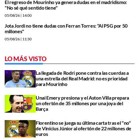
El regreso de Mourinho ya genera dudas en el madridismo:
"No sé qué sentido tiene"
05/08/26
| 14:00
Jota Jordi no tiene dudas con Ferran Torres: "Al PSG por 50
millones"
05/08/26
| 11:30
LO MÁS VISTO
La llegada de Rodri pone contra las cuerdas a
una estrella del Real Madrid: no es prioridad
para Mourinho
Unai Emery presiona y el Aston Villa prepara
un ofertón de 35 millones por una joya del
Barça
Florentino se juega su última carta tras el "no"
de Vinícius Júnior al ofertón de 22 millones de
euros