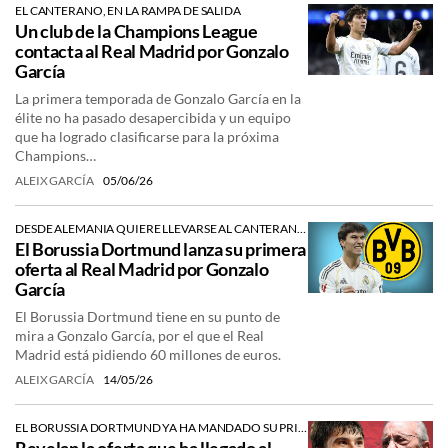
EL CANTERANO, EN LA RAMPA DE SALIDA
Un club de la Champions League
contacta al Real Madrid por Gonzalo
García
La primera temporada de Gonzalo García en la
élite no ha pasado desapercibida y un equipo
que ha logrado clasificarse para la próxima
Champions…
ALEIX GARCÍA
05/06/26
DESDE ALEMANIA QUIERE LLEVARSE AL CANTERANO DEL MADRID
El Borussia Dortmund lanza su primera
oferta al Real Madrid por Gonzalo
García
El Borussia Dortmund tiene en su punto de
mira a Gonzalo García, por el que el Real
Madrid está pidiendo 60 millones de euros.
ALEIX GARCÍA
14/05/26
EL BORUSSIA DORTMUND YA HA MANDADO SU PRIMERA PROPUESTA POR EL CANTERANO DEL REAL MADRID.