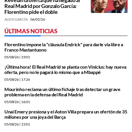
Revelan la oferta que ha llegado al
Real Madrid por Gonzalo García:
Florentino pide el doble
ALEIX GARCÍA
06/05/26
ÚLTIMAS NOTICIAS
Florentino impone la "cláusula Endrick" para darle vía libre a
Franco Mastantuono
05/08/26
| 19:01
¡Última hora! El Real Madrid se planta con Vinícius: hay nueva
oferta, pero no le pagará lo mismo que a Mbappé
05/08/26
| 17:26
Mourinho reclama un último fichaje tras detectar un grave
problema en la defensa del Real Madrid
05/08/26
| 16:01
Unai Emery presiona y el Aston Villa prepara un ofertón de 35
millones por una joya del Barça
05/08/26
| 15:01