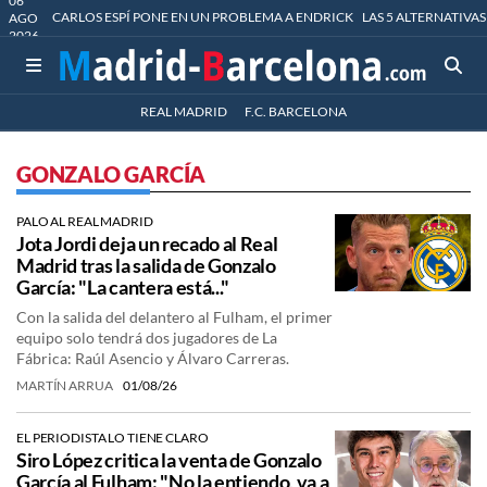
06
CARLOS ESPÍ PONE EN UN PROBLEMA A ENDRICK
LAS 5 ALTERNATIVAS
AGO
2026
REAL MADRID
F.C. BARCELONA
GONZALO GARCÍA
PALO AL REAL MADRID
Jota Jordi deja un recado al Real
Madrid tras la salida de Gonzalo
García: "La cantera está..."
Con la salida del delantero al Fulham, el primer
equipo solo tendrá dos jugadores de La
Fábrica: Raúl Asencio y Álvaro Carreras.
MARTÍN ARRUA
01/08/26
EL PERIODISTA LO TIENE CLARO
Siro López critica la venta de Gonzalo
García al Fulham: "No la entiendo, va a