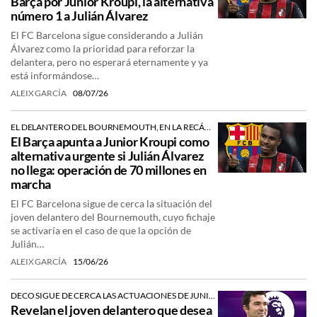
Barça por Junior Kroupi, la alternativa
número 1 a Julián Álvarez
El FC Barcelona sigue considerando a Julián
Álvarez como la prioridad para reforzar la
delantera, pero no esperará eternamente y ya
está informándose…
ALEIX GARCÍA
08/07/26
EL DELANTERO DEL BOURNEMOUTH, EN LA RECÁMARA
El Barça apunta a Junior Kroupi como
alternativa urgente si Julián Álvarez
no llega: operación de 70 millones en
marcha
El FC Barcelona sigue de cerca la situación del
joven delantero del Bournemouth, cuyo fichaje
se activaría en el caso de que la opción de
Julián…
ALEIX GARCÍA
15/06/26
DECO SIGUE DE CERCA LAS ACTUACIONES DE JUNIOR KROUPI, '9' DEL BOURNEMOUTH.
Revelan el joven delantero que desea