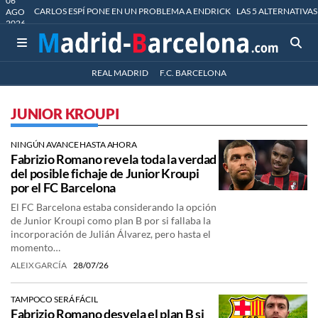
06
CARLOS ESPÍ PONE EN UN PROBLEMA A ENDRICK
LAS 5 ALTERNATIVAS
AGO
2026
REAL MADRID
F.C. BARCELONA
JUNIOR KROUPI
NINGÚN AVANCE HASTA AHORA
Fabrizio Romano revela toda la verdad
del posible fichaje de Junior Kroupi
por el FC Barcelona
El FC Barcelona estaba considerando la opción
de Junior Kroupi como plan B por si fallaba la
incorporación de Julián Álvarez, pero hasta el
momento…
ALEIX GARCÍA
28/07/26
TAMPOCO SERÁ FÁCIL
Fabrizio Romano desvela el plan B si