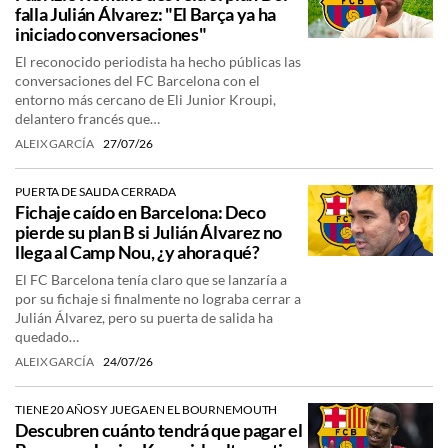
falla Julián Álvarez: "El Barça ya ha
iniciado conversaciones"
El reconocido periodista ha hecho públicas las
conversaciones del FC Barcelona con el
entorno más cercano de Eli Junior Kroupi,
delantero francés que…
ALEIX GARCÍA
27/07/26
PUERTA DE SALIDA CERRADA
Fichaje caído en Barcelona: Deco
pierde su plan B si Julián Álvarez no
llega al Camp Nou, ¿y ahora qué?
El FC Barcelona tenía claro que se lanzaría a
por su fichaje si finalmente no lograba cerrar a
Julián Álvarez, pero su puerta de salida ha
quedado…
ALEIX GARCÍA
24/07/26
TIENE 20 AÑOS Y JUEGA EN EL BOURNEMOUTH
Descubren cuánto tendrá que pagar el