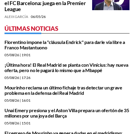
el FC Barcelona: juega en la Premier
League
ALEIX GARCÍA
06/05/26
ÚLTIMAS NOTICIAS
Florentino impone la "cláusula Endrick" para darle vía libre a
Franco Mastantuono
05/08/26
| 19:01
¡Última hora! El Real Madrid se planta con Vinícius: hay nueva
oferta, pero no le pagará lo mismo que a Mbappé
05/08/26
| 17:26
Mourinho reclama un último fichaje tras detectar un grave
problema en la defensa del Real Madrid
05/08/26
| 16:01
Unai Emery presiona y el Aston Villa prepara un ofertón de 35
millones por una joya del Barça
05/08/26
| 15:01
El regreso de Mourinho ya genera dudas en el madridismo: