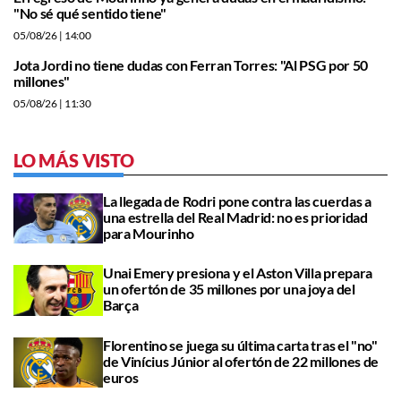
"No sé qué sentido tiene"
05/08/26
| 14:00
Jota Jordi no tiene dudas con Ferran Torres: "Al PSG por 50
millones"
05/08/26
| 11:30
LO MÁS VISTO
La llegada de Rodri pone contra las cuerdas a
una estrella del Real Madrid: no es prioridad
para Mourinho
Unai Emery presiona y el Aston Villa prepara
un ofertón de 35 millones por una joya del
Barça
Florentino se juega su última carta tras el "no"
de Vinícius Júnior al ofertón de 22 millones de
euros