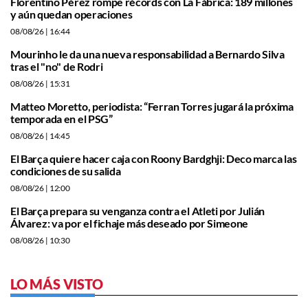
Florentino Pérez rompe récords con La Fábrica: 189 millones
y aún quedan operaciones
08/08/26
| 16:44
Mourinho le da una nueva responsabilidad a Bernardo Silva
tras el "no" de Rodri
08/08/26
| 15:31
Matteo Moretto, periodista: “Ferran Torres jugará la próxima
temporada en el PSG”
08/08/26
| 14:45
El Barça quiere hacer caja con Roony Bardghji: Deco marca las
condiciones de su salida
08/08/26
| 12:00
El Barça prepara su venganza contra el Atleti por Julián
Álvarez: va por el fichaje más deseado por Simeone
08/08/26
| 10:30
LO MÁS VISTO