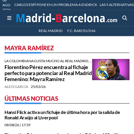
08
CARLOS ESPÍ PONE EN UN PROBLEMA A ENDRICK
LAS 5 ALTERNATIVAS
AGO
2026
REAL MADRID
F.C. BARCELONA
MAYRA RAMÍREZ
LA COLOMBIANA GUSTA MUCHO AL REAL MADRID, QUE SIGUE DE CERCA SU SITUACIÓN ACTUAL EN EL CHELSEA.
Florentino Pérez encuentra al fichaje
perfecto para potenciar al Real Madrid
Femenino: Mayra Ramírez
ALEIX GARCÍA
25/03/26
ÚLTIMAS NOTICIAS
Hansi Flick activa un fichaje de última hora por la salida de
Ronald Araújo al Liverpool
08/08/26
| 17:39