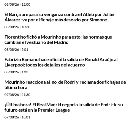
08/08/26
| 12:00
El Barça prepara su venganza contra el Atleti por Julián
Álvarez: va por el fichaje más deseado por Simeone
08/08/26
| 10:30
Florentino fichó a Mourinho para esto: las normas que
cambian el vestuario del Madrid
08/08/26
| 9:01
Fabrizio Romano hace oficial la salida de Ronald Araújo al
Liverpool: todos los detalles del acuerdo
08/08/26
| 1:33
Mourinho reacciona al 'no' de Rodri y reclama dos fichajes de
última hora
07/08/26
| 21:30
¡Última hora! El Real Madrid negocia la salida de Endrick: su
futuro está en la Premier League
07/08/26
| 18:01