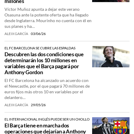
millones
Víctor Muñoz apunta a dejar este verano
Osasuna ante la potente oferta que ha llegado
desde Inglaterra. Mourinho no cuenta con él en
sus planes y ha…
ALEIX GARCÍA
03/06/26
EL FC BARCELONA SE CUBRE LAS ESPALDAS
Descubren las dos condiciones que
determinarán los 10 millones en
variables que el Barça pagará por
Anthony Gordon
El FC Barcelona ha alcanzado un acuerdo con
el Newcastle, por el que pagará 70 millones de
euros fijos más otros 10 en variables por el
delantero…
ALEIX GARCÍA
29/05/26
EL INTERNACIONAL INGLÉS PUEDE SER UN CHOLLO
El Barça tiene en marcha dos
operaciones que dejarían a Anthony