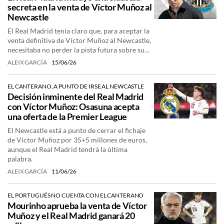
secreta en la venta de Víctor Muñoz al
Newcastle
El Real Madrid tenía claro que, para aceptar la
venta definitiva de Víctor Muñoz al Newcastle,
necesitaba no perder la pista futura sobre su…
ALEIX GARCÍA
15/06/26
EL CANTERANO, A PUNTO DE IRSE AL NEWCASTLE
Decisión inminente del Real Madrid
con Víctor Muñoz: Osasuna acepta
una oferta de la Premier League
El Newcastle está a punto de cerrar el fichaje
de Víctor Muñoz por 35+5 millones de euros,
aunque el Real Madrid tendrá la última
palabra.
ALEIX GARCÍA
11/06/26
EL PORTUGUÉS NO CUENTA CON EL CANTERANO
Mourinho aprueba la venta de Víctor
Muñoz y el Real Madrid ganará 20