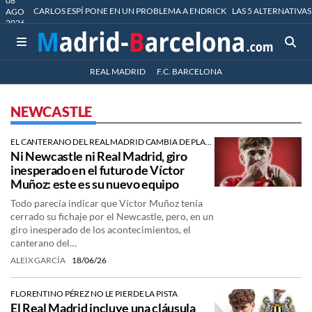
08
CARLOS ESPÍ PONE EN UN PROBLEMA A ENDRICK
LAS 5 ALTERNATIVAS
AGO
2026
REAL MADRID
F.C. BARCELONA
NEWCASTLE
EL CANTERANO DEL REAL MADRID CAMBIA DE PLANES
Ni Newcastle ni Real Madrid, giro
inesperado en el futuro de Víctor
Muñoz: este es su nuevo equipo
Todo parecía indicar que Víctor Muñoz tenía
cerrado su fichaje por el Newcastle, pero, en un
giro inesperado de los acontecimientos, el
canterano del…
ALEIX GARCÍA
18/06/26
FLORENTINO PÉREZ NO LE PIERDE LA PISTA
El Real Madrid incluye una cláusula