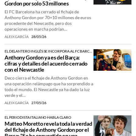
Gordon por solo 53 millones
El FC Barcelona ha cerrado el fichaje de
Anthony Gordon por 70+10 millones de euros
procedente del Newcastle, pero dos
operaciones en marcha podrían…
ALEIX GARCÍA
28/05/26
EL DELANTERO INGLÉS SE INCORPORA AL FC BARCELONA
Anthony Gordon ya es del Barça:
cifras y detalles del acuerdo cerrado
con el Newcastle
Deco cierra el fichaje de Anthony Gordon en
una operación relámpago que ha sorprendido a
todo el mundo. El Newcastle ya ha dado la luz
verde y el…
ALEIX GARCÍA
27/05/26
EL PERIODISTA ITALIANO HABLA CLARO
Matteo Moretto revela toda la verdad
del fichaje de Anthony Gordon por el
Barça: "Se ha convertido en una