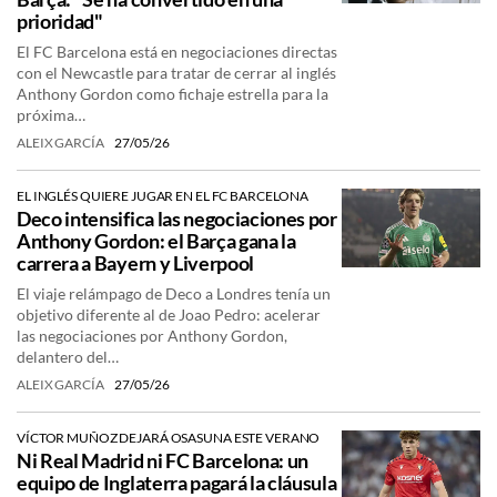
prioridad"
El FC Barcelona está en negociaciones directas
con el Newcastle para tratar de cerrar al inglés
Anthony Gordon como fichaje estrella para la
próxima…
ALEIX GARCÍA
27/05/26
EL INGLÉS QUIERE JUGAR EN EL FC BARCELONA
Deco intensifica las negociaciones por
Anthony Gordon: el Barça gana la
carrera a Bayern y Liverpool
El viaje relámpago de Deco a Londres tenía un
objetivo diferente al de Joao Pedro: acelerar
las negociaciones por Anthony Gordon,
delantero del…
ALEIX GARCÍA
27/05/26
VÍCTOR MUÑOZ DEJARÁ OSASUNA ESTE VERANO
Ni Real Madrid ni FC Barcelona: un
equipo de Inglaterra pagará la cláusula