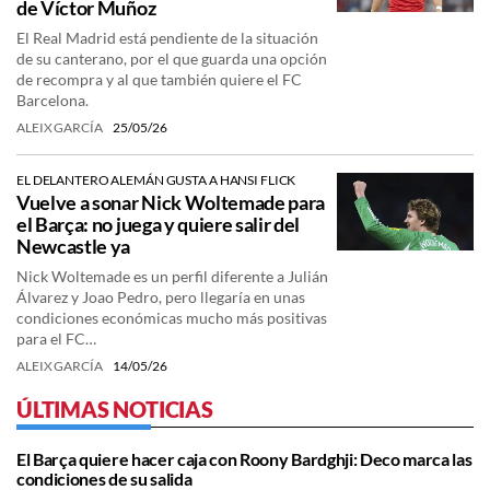
de Víctor Muñoz
El Real Madrid está pendiente de la situación
de su canterano, por el que guarda una opción
de recompra y al que también quiere el FC
Barcelona.
ALEIX GARCÍA
25/05/26
EL DELANTERO ALEMÁN GUSTA A HANSI FLICK
Vuelve a sonar Nick Woltemade para
el Barça: no juega y quiere salir del
Newcastle ya
Nick Woltemade es un perfil diferente a Julián
Álvarez y Joao Pedro, pero llegaría en unas
condiciones económicas mucho más positivas
para el FC…
ALEIX GARCÍA
14/05/26
ÚLTIMAS NOTICIAS
El Barça quiere hacer caja con Roony Bardghji: Deco marca las
condiciones de su salida