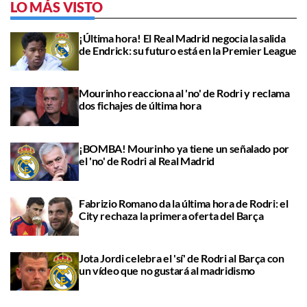
LO MÁS VISTO
¡Última hora! El Real Madrid negocia la salida
de Endrick: su futuro está en la Premier League
Mourinho reacciona al 'no' de Rodri y reclama
dos fichajes de última hora
¡BOMBA! Mourinho ya tiene un señalado por
el 'no' de Rodri al Real Madrid
Fabrizio Romano da la última hora de Rodri: el
City rechaza la primera oferta del Barça
Jota Jordi celebra el 'sí' de Rodri al Barça con
un vídeo que no gustará al madridismo