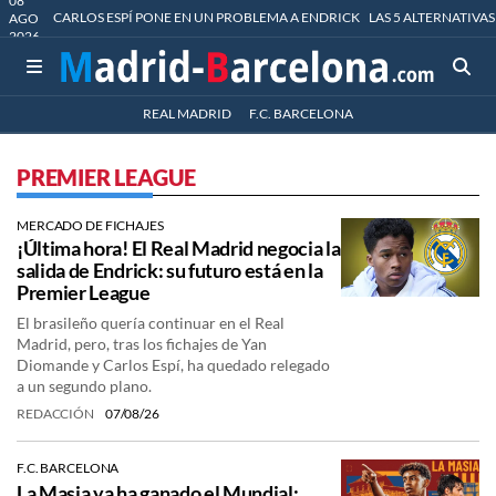
08
CARLOS ESPÍ PONE EN UN PROBLEMA A ENDRICK
LAS 5 ALTERNATIVAS
AGO
2026
REAL MADRID
F.C. BARCELONA
PREMIER LEAGUE
MERCADO DE FICHAJES
¡Última hora! El Real Madrid negocia la
salida de Endrick: su futuro está en la
Premier League
El brasileño quería continuar en el Real
Madrid, pero, tras los fichajes de Yan
Diomande y Carlos Espí, ha quedado relegado
a un segundo plano.
REDACCIÓN
07/08/26
F.C. BARCELONA
La Masia ya ha ganado el Mundial: