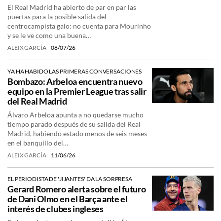
El Real Madrid ha abierto de par en par las
puertas para la posible salida del
centrocampista galo: no cuenta para Mourinho
y se le ve como una buena…
ALEIX GARCÍA
08/07/26
YA HA HABIDO LAS PRIMERAS CONVERSACIONES
Bombazo: Arbeloa encuentra nuevo
equipo en la Premier League tras salir
del Real Madrid
Álvaro Arbeloa apunta a no quedarse mucho
tiempo parado después de su salida del Real
Madrid, habiendo estado menos de seis meses
en el banquillo del…
ALEIX GARCÍA
11/06/26
EL PERIODISTA DE 'JIJANTES' DA LA SORPRESA
Gerard Romero alerta sobre el futuro
de Dani Olmo en el Barça ante el
interés de clubes ingleses