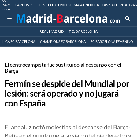
07
CARLOS ESPÍ PONE EN UN PROBLEMA A ENDRICK
LAS 5 ALTERNATIVAS
AGO
2026
REAL MADRID
F.C. BARCELONA
LIGA FC BARCELONA
CHAMPIONS FC BARCELONA
FC BARCELONA FEMENINO
El centrocampista fue sustituido al descanso con el
Barça
Fermín se despide del Mundial por
lesión: será operado y no jugará
con España
El andaluz notó molestias al descanso del Barça-
Betis en el quinto metatarsiano del pie derecho y