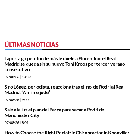
ÚLTIMAS NOTICIAS
Laporta golpea donde más le duele a Florentino: el Real
Madrid se queda sin su nuevo Toni Kroos por tercer verano
consecutivo
07/08/26
| 10:30
Siro López, periodista, reacciona tras el 'no' de Rodri al Real
Madrid: “A mí me jode”
07/08/26
| 9:00
Sale a la luz el plan del Barça para sacar a Rodri del
Manchester City
07/08/26
| 8:01
How to Choose the Right Pediatric Chiropractor in Knoxville: