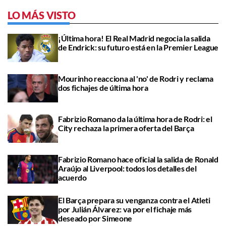
LO MÁS VISTO
¡Última hora! El Real Madrid negocia la salida
de Endrick: su futuro está en la Premier League
Mourinho reacciona al 'no' de Rodri y reclama
dos fichajes de última hora
Fabrizio Romano da la última hora de Rodri: el
City rechaza la primera oferta del Barça
Fabrizio Romano hace oficial la salida de Ronald
Araújo al Liverpool: todos los detalles del
acuerdo
El Barça prepara su venganza contra el Atleti
por Julián Álvarez: va por el fichaje más
deseado por Simeone