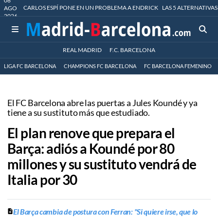
08
CARLOS ESPÍ PONE EN UN PROBLEMA A ENDRICK
LAS 5 ALTERNATIVAS
AGO
2026
REAL MADRID
F.C. BARCELONA
LIGA FC BARCELONA
CHAMPIONS FC BARCELONA
FC BARCELONA FEMENINO
El FC Barcelona abre las puertas a Jules Koundé y ya
tiene a su sustituto más que estudiado.
El plan renove que prepara el
Barça: adiós a Koundé por 80
millones y su sustituto vendrá de
Italia por 30
El Barça cambia de postura con Ferran: "Si quiere irse, que lo