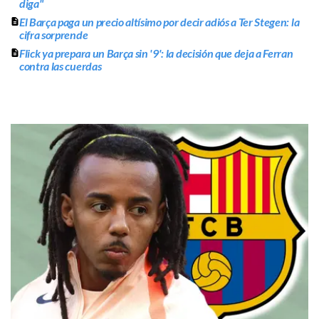
diga"
El Barça paga un precio altísimo por decir adiós a Ter Stegen: la
cifra sorprende
Flick ya prepara un Barça sin '9': la decisión que deja a Ferran
contra las cuerdas