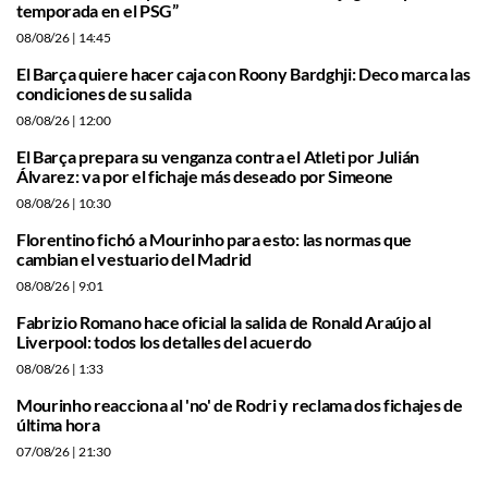
temporada en el PSG”
08/08/26
| 14:45
El Barça quiere hacer caja con Roony Bardghji: Deco marca las
condiciones de su salida
08/08/26
| 12:00
El Barça prepara su venganza contra el Atleti por Julián
Álvarez: va por el fichaje más deseado por Simeone
08/08/26
| 10:30
Florentino fichó a Mourinho para esto: las normas que
cambian el vestuario del Madrid
08/08/26
| 9:01
Fabrizio Romano hace oficial la salida de Ronald Araújo al
Liverpool: todos los detalles del acuerdo
08/08/26
| 1:33
Mourinho reacciona al 'no' de Rodri y reclama dos fichajes de
última hora
07/08/26
| 21:30