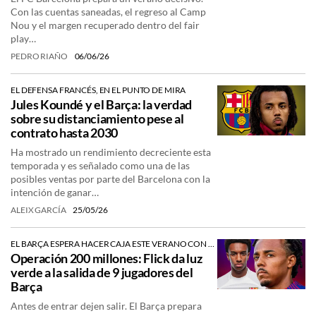
Con las cuentas saneadas, el regreso al Camp
Nou y el margen recuperado dentro del fair
play…
PEDRO RIAÑO
06/06/26
EL DEFENSA FRANCÉS, EN EL PUNTO DE MIRA
Jules Koundé y el Barça: la verdad
sobre su distanciamiento pese al
contrato hasta 2030
Ha mostrado un rendimiento decreciente esta
temporada y es señalado como una de las
posibles ventas por parte del Barcelona con la
intención de ganar…
ALEIX GARCÍA
25/05/26
EL BARÇA ESPERA HACER CAJA ESTE VERANO CON FUTBOLISTAS IMPORTANTES
Operación 200 millones: Flick da luz
verde a la salida de 9 jugadores del
Barça
Antes de entrar dejen salir. El Barça prepara