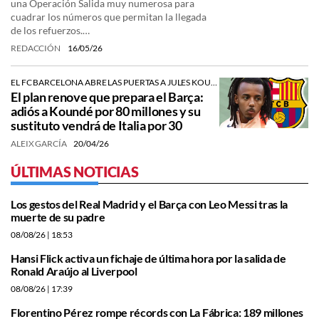
una Operación Salida muy numerosa para
cuadrar los números que permitan la llegada
de los refuerzos.…
REDACCIÓN
16/05/26
EL FC BARCELONA ABRE LAS PUERTAS A JULES KOUNDÉ Y YA TIENE A SU SUSTITUTO MÁS QUE ESTUDIADO.
El plan renove que prepara el Barça:
adiós a Koundé por 80 millones y su
sustituto vendrá de Italia por 30
ALEIX GARCÍA
20/04/26
ÚLTIMAS NOTICIAS
Los gestos del Real Madrid y el Barça con Leo Messi tras la
muerte de su padre
08/08/26
| 18:53
Hansi Flick activa un fichaje de última hora por la salida de
Ronald Araújo al Liverpool
08/08/26
| 17:39
Florentino Pérez rompe récords con La Fábrica: 189 millones