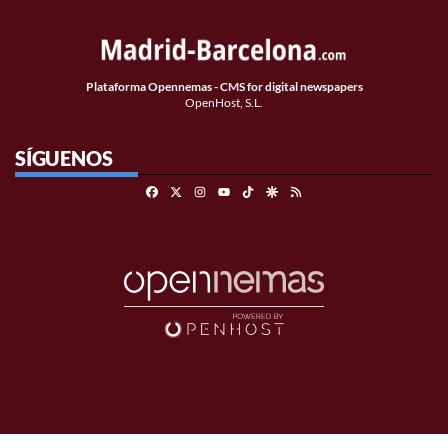
Plataforma Opennemas - CMS for digital newspapers
OpenHost, S.L.
SÍGUENOS
Facebook
X
Instagram
TikTok
Google Discover
RSS
Youtube