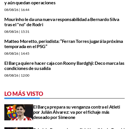
y aún quedan operaciones
08/08/26
| 16:44
Mourinho le da una nueva responsabilidad a Bernardo Silva
tras el "no" de Rodri
08/08/26
| 15:31
Matteo Moretto, periodista: “Ferran Torres jugará la próxima
temporada en el PSG”
08/08/26
| 14:45
El Barça quiere hacer caja con Roony Bardghji: Deco marca las
condiciones de su salida
08/08/26
| 12:00
LO MÁS VISTO
El Barça prepara su venganza contra el Atleti
por Julián Álvarez: va por el fichaje más
deseado por Simeone