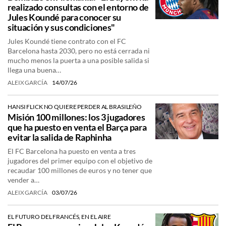
realizado consultas con el entorno de
Jules Koundé para conocer su
situación y sus condiciones"
Jules Koundé tiene contrato con el FC
Barcelona hasta 2030, pero no está cerrada ni
mucho menos la puerta a una posible salida si
llega una buena…
ALEIX GARCÍA
14/07/26
HANSI FLICK NO QUIERE PERDER AL BRASILEÑO
Misión 100 millones: los 3 jugadores
que ha puesto en venta el Barça para
evitar la salida de Raphinha
El FC Barcelona ha puesto en venta a tres
jugadores del primer equipo con el objetivo de
recaudar 100 millones de euros y no tener que
vender a…
ALEIX GARCÍA
03/07/26
EL FUTURO DEL FRANCÉS, EN EL AIRE