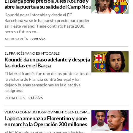
El Barça pone precio a Jules Koundé y
abre la puerta a su salida del Camp Nou
Koundé no es intocable y desde el FC
Barcelona ya se le ha puesto precio para poder
salir este verano. Tiene contrato hasta 2030,
pero su futuro en…
ALEIX GARCÍA
03/07/26
EL FRANCÉS YA NO ES INTOCABLE
Koundé da un paso adelante y despeja
las dudas en el Barça
El lateral francés fue uno de los puntos altos de
la victoria de Francia contra Senegal y ha
dejado buenas sensaciones en la directiva
azulgrana.
REDACCIÓN
21/06/26
VERANO CON MUCHOS MOVIMIENTOS EN EL CAMP NOU
Laporta amenaza a Florentino y pone
en marcha la Operación 200 millones
El FC Barcelona prepara un verano decisivo.