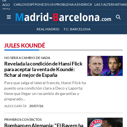
08
CARLOS ESPÍ PONE EN UN PROBLEMA A ENDRICK
LAS 5 ALTERNATIVAS
AGO
2026
REAL MADRID
F.C. BARCELONA
JULES KOUNDÉ
NO SERÁ A CAMBIO DE NADA
Revelada la condición de Hansi Flick
para aceptar la venta de Koundé:
fichar al mejor de España
Para que salga el lateral francés, Hansi Flick ha
puesto una condición clara a Deco y Laporta:
tiene que llegar un recambio de garantías y
preparado…
ALEIX GARCÍA
20/07/26
PRIMEROS CONTACTOS
Bombazo en Alemania: "El Bayern ha