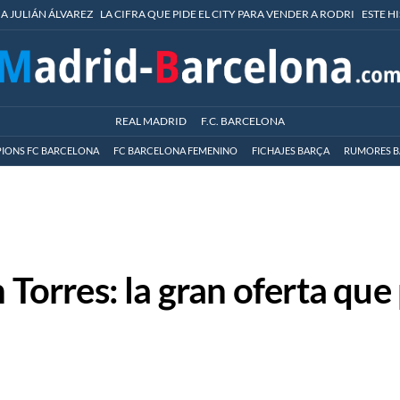
 A JULIÁN ÁLVAREZ
LA CIFRA QUE PIDE EL CITY PARA VENDER A RODRI
ESTE H
REAL MADRID
F.C. BARCELONA
IONS FC BARCELONA
FC BARCELONA FEMENINO
FICHAJES BARÇA
RUMORES B
n Torres: la gran oferta que