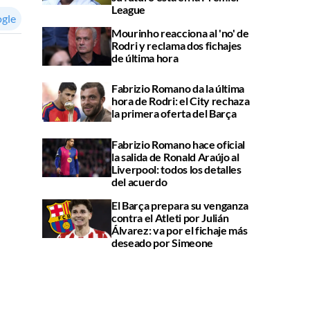
League
ogle
Mourinho reacciona al 'no' de
Rodri y reclama dos fichajes
de última hora
Fabrizio Romano da la última
hora de Rodri: el City rechaza
la primera oferta del Barça
Fabrizio Romano hace oficial
la salida de Ronald Araújo al
Liverpool: todos los detalles
del acuerdo
El Barça prepara su venganza
contra el Atleti por Julián
Álvarez: va por el fichaje más
deseado por Simeone