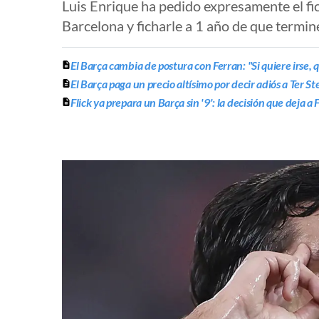
Luis Enrique ha pedido expresamente el fi
Barcelona y ficharle a 1 año de que termin
El Barça cambia de postura con Ferran: "Si quiere irse, q
El Barça paga un precio altísimo por decir adiós a Ter St
Flick ya prepara un Barça sin '9': la decisión que deja a