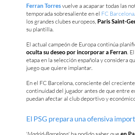
Ferran Torres
vuelve a acaparar todas las no
temporada sobresaliente en el
FC Barcelona
los grandes clubes europeos,
Paris Saint-G
su plantilla.
El actual campeón de Europa continúa planific
oculta su deseo por incorporar a Ferran
. E
etapa en la selección española y considera que
juego que quiere implantar.
En el FC Barcelona, consciente del creciente 
continuidad del jugador antes de que entre e
puedan afectar al club deportivo y económico
El PSG prepara una ofensiva impor
'
Madrid-Barcelona
' ha podido saber que
en Par