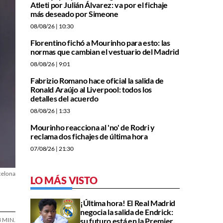
Atleti por Julián Álvarez: va por el fichaje
más deseado por Simeone
08/08/26
| 10:30
Florentino fichó a Mourinho para esto: las
normas que cambian el vestuario del Madrid
08/08/26
| 9:01
Fabrizio Romano hace oficial la salida de
Ronald Araújo al Liverpool: todos los
detalles del acuerdo
08/08/26
| 1:33
Mourinho reacciona al 'no' de Rodri y
reclama dos fichajes de última hora
07/08/26
| 21:30
celona
LO MÁS VISTO
¡Última hora! El Real Madrid
negocia la salida de Endrick:
3 MIN.
su futuro está en la Premier