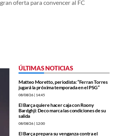
 gran oferta para convencer al FC
ÚLTIMAS NOTICIAS
Matteo Moretto, periodista: “Ferran Torres
jugará la próxima temporada en el PSG”
08/08/26
| 14:45
El Barça quiere hacer caja con Roony
Bardghji: Deco marca las condiciones de su
salida
08/08/26
| 12:00
El Barça prepara su venganza contra el