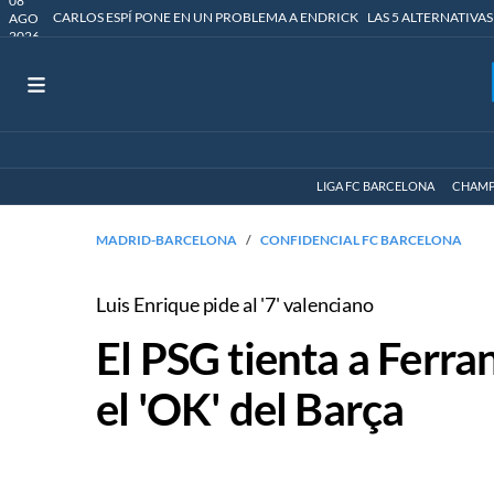
08
CARLOS ESPÍ PONE EN UN PROBLEMA A ENDRICK
LAS 5 ALTERNATIVAS
AGO
2026
LIGA FC BARCELONA
CHAMP
MADRID-BARCELONA
CONFIDENCIAL FC BARCELONA
Luis Enrique pide al '7' valenciano
El PSG tienta a Ferra
el 'OK' del Barça