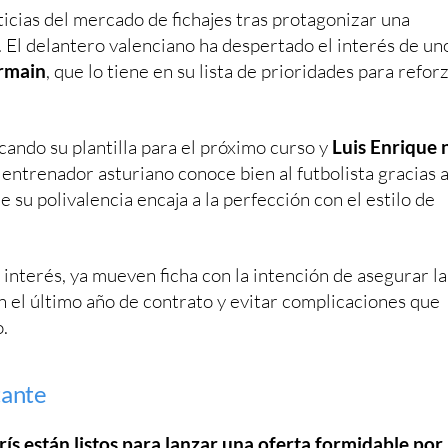
ticias del mercado de fichajes tras protagonizar una
. El delantero valenciano ha despertado el interés de un
ermain
, que lo tiene en su lista de prioridades para refor
ando su plantilla para el próximo curso y
Luis Enrique 
l entrenador asturiano conoce bien al futbolista gracias a
 su polivalencia encaja a la perfección con el estilo de
interés, ya mueven ficha con la intención de asegurar la
n el último año de contrato y evitar complicaciones que
.
tante
ís están listos para lanzar una oferta formidable por