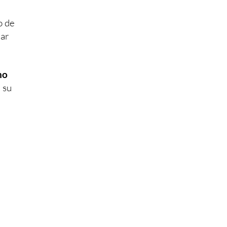
o de
zar
no
 su