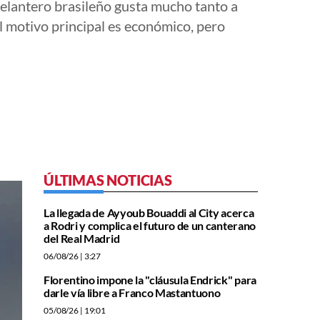
delantero brasileño gusta mucho tanto a
l motivo principal es económico, pero
ÚLTIMAS NOTICIAS
La llegada de Ayyoub Bouaddi al City acerca
a Rodri y complica el futuro de un canterano
del Real Madrid
06/08/26
| 3:27
Florentino impone la "cláusula Endrick" para
darle vía libre a Franco Mastantuono
05/08/26
| 19:01