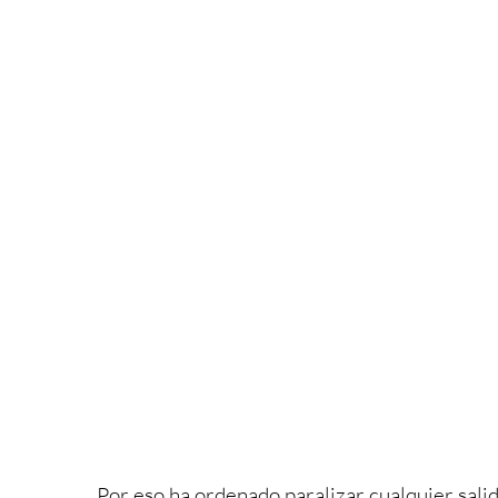
Por eso ha ordenado paralizar cualquier sali