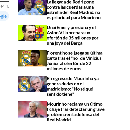
La llegada de Rodri pone
3 MIN.
contra las cuerdas a una
estrella del Real Madrid: no
ogle
es prioridad para Mourinho
Unai Emery presiona y el
Aston Villa prepara un
ofertón de 35 millones por
una joya del Barça
Florentino se juega su última
carta tras el "no" de Vinícius
Júnior al ofertón de 22
millones de euros
El regreso de Mourinho ya
genera dudas en el
madridismo: "No sé qué
sentido tiene"
Mourinho reclama un último
fichaje tras detectar un grave
problema en la defensa del
Real Madrid