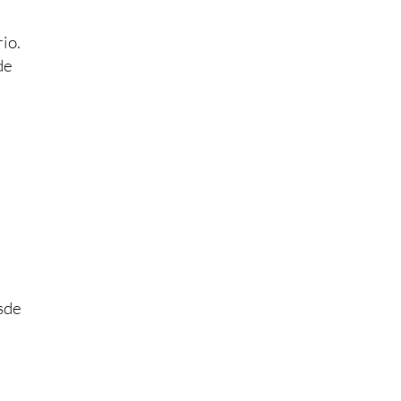
io.
de
sde