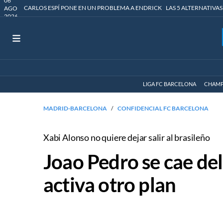
06
CARLOS ESPÍ PONE EN UN PROBLEMA A ENDRICK
LAS 5 ALTERNATIVAS
AGO
2026
LIGA FC BARCELONA
CHAMP
MADRID-BARCELONA
CONFIDENCIAL FC BARCELONA
Xabi Alonso no quiere dejar salir al brasileño
Joao Pedro se cae del
activa otro plan