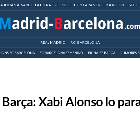
 A JULIÁN ÁLVAREZ
LA CIFRA QUE PIDE EL CITY PARA VENDER A RODRI
ESTE H
REAL MADRID
F.C. BARCELONA
IONS FC BARCELONA
FC BARCELONA FEMENINO
FICHAJES BARÇA
RUMORES B
 Barça: Xabi Alonso lo par