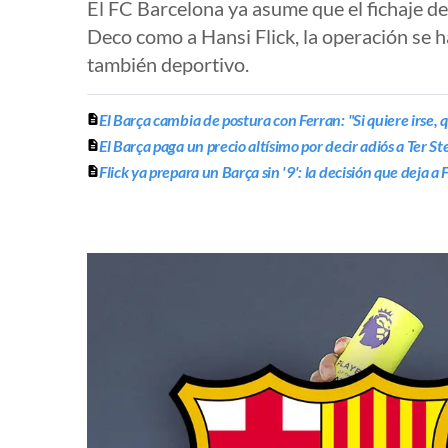
El FC Barcelona ya asume que el fichaje d
Deco como a Hansi Flick, la operación se 
también deportivo.
El Barça cambia de postura con Ferran: "Si quiere irse, q
El Barça paga un precio altísimo por decir adiós a Ter St
Flick ya prepara un Barça sin '9': la decisión que deja a