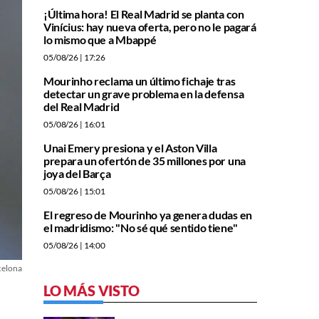
¡Última hora! El Real Madrid se planta con
Vinícius: hay nueva oferta, pero no le pagará
lo mismo que a Mbappé
05/08/26
| 17:26
Mourinho reclama un último fichaje tras
detectar un grave problema en la defensa
del Real Madrid
05/08/26
| 16:01
Unai Emery presiona y el Aston Villa
prepara un ofertón de 35 millones por una
joya del Barça
05/08/26
| 15:01
El regreso de Mourinho ya genera dudas en
el madridismo: "No sé qué sentido tiene"
05/08/26
| 14:00
celona
LO MÁS VISTO