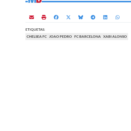
ETIQUETAS:
CHELSEA FC
JOAO PEDRO
FC BARCELONA
XABI ALONSO