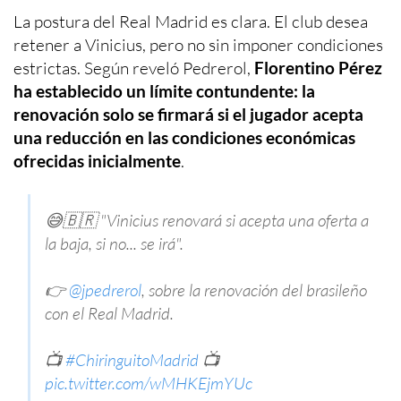
La postura del Real Madrid es clara. El club desea
retener a Vinicius, pero no sin imponer condiciones
estrictas. Según reveló Pedrerol,
Florentino Pérez
ha establecido un límite contundente: la
renovación solo se firmará si el jugador acepta
una reducción en las condiciones económicas
ofrecidas inicialmente
.
😅🇧🇷 "Vinicius renovará si acepta una oferta a
la baja, si no... se irá".
👉
@jpedrerol
, sobre la renovación del brasileño
con el Real Madrid.
📺
#ChiringuitoMadrid
📺
pic.twitter.com/wMHKEjmYUc