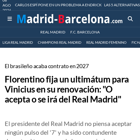
08
CARLOS ESPÍ PONE EN UN PROBLEMA A ENDRICK
LAS 5 ALTERNATIVAS
AGO
2026
REAL MADRID
F.C. BARCELONA
LIGA REAL MADRID
CHAMPIONS REAL MADRID
REAL MADRID FEMENINO
FICH
El brasileño acaba contrato en 2027
Florentino fija un ultimátum para
Vinicius en su renovación: "O
acepta o se irá del Real Madrid"
El presidente del Real Madrid no piensa aceptar
ningún pulso del '7' y ha sido contundente