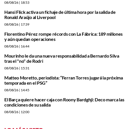
08/08/26
| 18:53
Hansi Flick activa un fichaje de última hora por la salida de
Ronald Araújo al Liverpool
08/08/26
| 17:39
Florentino Pérez rompe récords con La Fábrica: 189 millones
y aún quedan operaciones
08/08/26
| 16:44
Mourinho le da una nueva responsabilidad a Bernardo Silva
tras el "no" de Rodri
08/08/26
| 15:31
Matteo Moretto, periodista: “Ferran Torres jugará la próxima
temporada en el PSG”
08/08/26
| 14:45
El Barça quiere hacer caja con Roony Bardghji: Deco marca las
condiciones de su salida
08/08/26
| 12:00