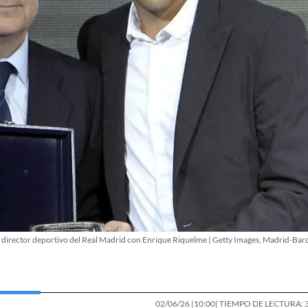
ía director deportivo del Real Madrid con Enrique Riquelme | Getty Images, Madrid-Bar
02/06/26 |
10:00
| TIEMPO DE LECTURA: 