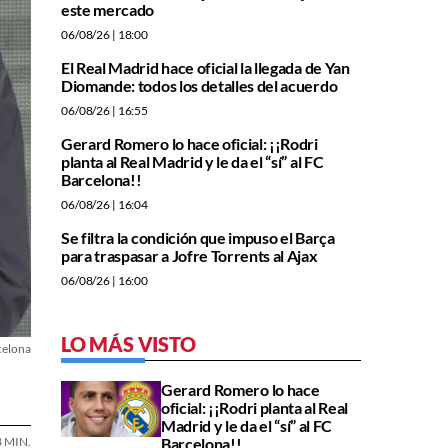
este mercado
06/08/26
| 18:00
El Real Madrid hace oficial la llegada de Yan
Diomande: todos los detalles del acuerdo
06/08/26
| 16:55
Gerard Romero lo hace oficial: ¡¡Rodri
planta al Real Madrid y le da el “sí” al FC
Barcelona!!
06/08/26
| 16:04
Se filtra la condición que impuso el Barça
para traspasar a Jofre Torrents al Ajax
06/08/26
| 16:00
LO MÁS VISTO
celona
Gerard Romero lo hace
oficial: ¡¡Rodri planta al Real
Madrid y le da el “sí” al FC
3 MIN.
Barcelona!!