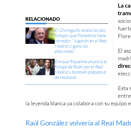
La ca
tramo
socio
fuert
El Chiringuito revela los dos
fichajes que Florentino tiene
Flore
cerrados: "Jugarán en el Real
Madrid si gana las
El as
elecciones"
madr
Enrique Riquelme anuncia el
direc
fichaje de Rodri por el Real
Madrid y también prepara el
elecc
de Haaland
Esta 
entre
la leyenda blanca ya colabora con su equipo en
Raúl González volvería al Real Mad