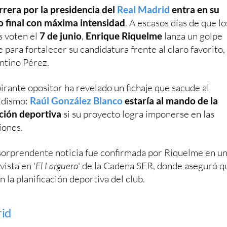
rrera por la presidencia del
Real Madrid
entra en su
 final con máxima intensidad
. A escasos días de que lo
s voten el
7 de junio
,
Enrique Riquelme
lanza un golpe
e para fortalecer su candidatura frente al claro favorito,
ntino Pérez.
pirante opositor ha revelado un fichaje que sacude al
idismo:
Raúl González Blanco
estaría al mando de la
ción deportiva
si su proyecto logra imponerse en las
iones.
sorprendente noticia fue confirmada por Riquelme en u
vista en '
El Larguero
' de la Cadena SER, donde aseguró q
 la planificación deportiva del club.
rid