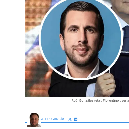
Raúl González reta a Florentino y ser
ALEIX GARCÍA