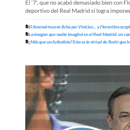
El '7', que no acabó demasiado bien con Fl
deportivo del Real Madrid si logra imponers
El Arsenal mueve ficha por Vinícius... y Florentino acep
La imagen que nadie imaginó en el Real Madrid: un can
¿Más que un futbolista? Esta es la virtud de Rodri qu