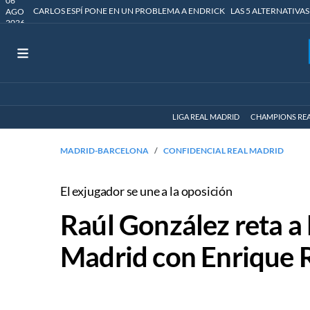
06
CARLOS ESPÍ PONE EN UN PROBLEMA A ENDRICK
LAS 5 ALTERNATIVAS
AGO
2026
LIGA REAL MADRID
CHAMPIONS RE
MADRID-BARCELONA
CONFIDENCIAL REAL MADRID
El exjugador se une a la oposición
Raúl González reta a 
Madrid con Enrique 