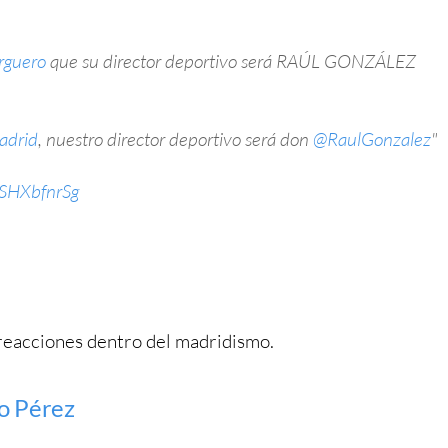
rguero
que su director deportivo será RAÚL GONZÁLEZ
adrid
, nuestro director deportivo será don
@RaulGonzalez
"
WSHXbfnrSg
reacciones dentro del madridismo.
no Pérez