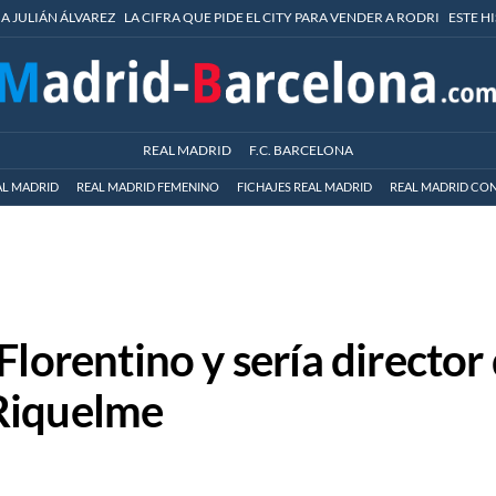
 A JULIÁN ÁLVAREZ
LA CIFRA QUE PIDE EL CITY PARA VENDER A RODRI
ESTE H
REAL MADRID
F.C. BARCELONA
AL MADRID
REAL MADRID FEMENINO
FICHAJES REAL MADRID
REAL MADRID CON
Florentino y sería director
Riquelme