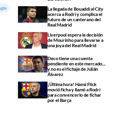
ogle
La llegada de Bouaddi al City
acerca a Rodri y complica el
futuro de un canterano del
Real Madrid
Liverpool espera la decisión
de Mourinho para llevarse a
una joya del Real Madrid
Deco tiene una cuenta
pendiente en este mercado...
y no es el fichaje de Julián
Álvarez
¡Última hora! Hansi Flick
movió ficha y llamó a Rodri
para convencerlo de fichar
por el Barça