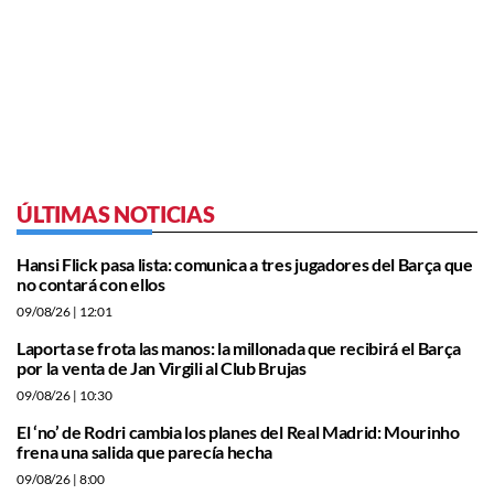
ÚLTIMAS NOTICIAS
Hansi Flick pasa lista: comunica a tres jugadores del Barça que
no contará con ellos
09/08/26
| 12:01
Laporta se frota las manos: la millonada que recibirá el Barça
por la venta de Jan Virgili al Club Brujas
09/08/26
| 10:30
El ‘no’ de Rodri cambia los planes del Real Madrid: Mourinho
frena una salida que parecía hecha
09/08/26
| 8:00