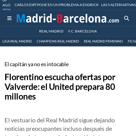
09
CARLOS ESPÍ PONE EN UN PROBLEMA A ENDRICK
LAS 5 ALTERNATIVAS
AGO
2026
REAL MADRID
F.C. BARCELONA
LIGA REAL MADRID
CHAMPIONS REAL MADRID
REAL MADRID FEMENINO
FICH
El capitán ya no es intocable
Florentino escucha ofertas por
Valverde: el United prepara 80
millones
El vestuario del Real Madrid sigue dejando
noticias preocupantes incluso después de