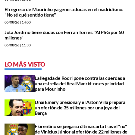
El regreso de Mourinho ya genera dudas en el madridismo:
"No sé qué sentido tiene"
05/08/26
| 14:00
Jota Jordi no tiene dudas con Ferran Torres: "Al PSG por 50
millones"
05/08/26
| 11:30
LO MÁS VISTO
La llegada de Rodri pone contra las cuerdas a
una estrella del Real Madrid: no es prioridad
para Mourinho
Unai Emery presiona y el Aston Villa prepara
un ofertón de 35 millones por una joya del
Barça
Florentino se juega su última carta tras el "no"
de Vinícius Júnior al ofertón de 22 millones de