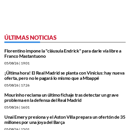
ÚLTIMAS NOTICIAS
Florentino impone la "cláusula Endrick" para darle vía libre a
Franco Mastantuono
05/08/26
| 19:01
¡Última hora! El Real Madrid se planta con Vinícius: hay nueva
oferta, pero no le pagará lo mismo que a Mbappé
05/08/26
| 17:26
Mourinho reclama un último fichaje tras detectar un grave
problema en la defensa del Real Madrid
05/08/26
| 16:01
Unai Emery presiona y el Aston Villa prepara un ofertón de 35
millones por una joya del Barça
05/08/26
| 15:01