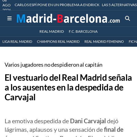
06
CARLOS ESPÍ PONE EN UN PROBLEMA A ENDRICK
LAS 5 ALTERNATIVAS
AGO
2026
REAL MADRID
F.C. BARCELONA
LIGA REAL MADRID
CHAMPIONS REAL MADRID
REAL MADRID FEMENINO
FICH
Varios jugadores no despidieron al capitán
El vestuario del Real Madrid señala
a los ausentes en la despedida de
Carvajal
La emotiva despedida de
Dani Carvajal
dejó
lágrimas, aplausos y una sensación de
final de