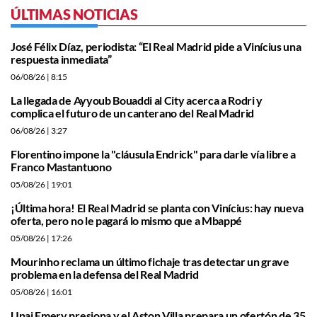
ÚLTIMAS NOTICIAS
José Félix Díaz, periodista: “El Real Madrid pide a Vinícius una
respuesta inmediata”
06/08/26
| 8:15
La llegada de Ayyoub Bouaddi al City acerca a Rodri y
complica el futuro de un canterano del Real Madrid
06/08/26
| 3:27
Florentino impone la "cláusula Endrick" para darle vía libre a
Franco Mastantuono
05/08/26
| 19:01
¡Última hora! El Real Madrid se planta con Vinícius: hay nueva
oferta, pero no le pagará lo mismo que a Mbappé
05/08/26
| 17:26
Mourinho reclama un último fichaje tras detectar un grave
problema en la defensa del Real Madrid
05/08/26
| 16:01
Unai Emery presiona y el Aston Villa prepara un ofertón de 35