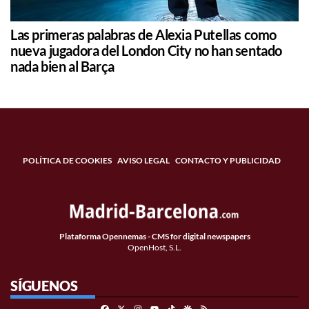
Las primeras palabras de Alexia Putellas como
nueva jugadora del London City no han sentado
nada bien al Barça
POLÍTICA DE COOKIES
AVISO LEGAL
CONTACTO Y PUBLICIDAD
Plataforma Opennemas - CMS for digital newspapers
OpenHost, S.L.
SÍGUENOS
Facebook
X
Instagram
TikTok
Google Discover
RSS