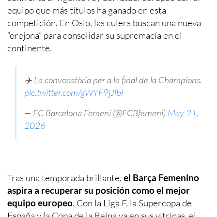
equipo que más títulos ha ganado en esta
competición. En Oslo, las culers buscan una nueva
“orejona” para consolidar su supremacía en el
continente.
✈️ La convocatòria per a la final de la Champions.
pic.twitter.com/gWYF9jJlbi
— FC Barcelona Femení (@FCBfemeni)
May 21,
2026
Tras una temporada brillante,
el Barça Femenino
aspira a recuperar su posición como el mejor
equipo europeo
. Con la Liga F, la Supercopa de
España y la Copa de la Reina ya en sus vitrinas, el