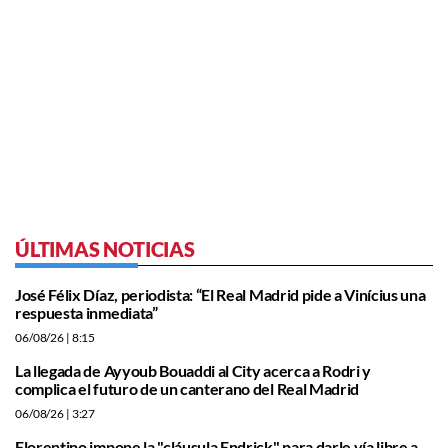
ÚLTIMAS NOTICIAS
José Félix Díaz, periodista: “El Real Madrid pide a Vinícius una
respuesta inmediata”
06/08/26
| 8:15
La llegada de Ayyoub Bouaddi al City acerca a Rodri y
complica el futuro de un canterano del Real Madrid
06/08/26
| 3:27
Florentino impone la "cláusula Endrick" para darle vía libre a